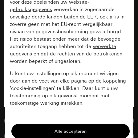
voor deze doeleinden uw
website-
gebruiksgegevens
verwerken in zogenaamde
onveilige
derde landen
buiten de EER, ook al is in
zoverre geen met het EU-recht vergelijkbaar
niveau van gegevensbescherming gewaarborgd.
Het risico bestaat onder meer dat de bevoegde
autoriteiten toegang hebben tot de
verwerkte
gegevens en dat de rechten van de betrokkenen
worden beperkt of uitgesloten.
U kunt uw instellingen op elk moment wijzigen
door aan de voet van elke pagina op de koppeling
'cookie-instellingen' te klikken. Daar kunt u uw
toestemming op elk gewenst moment met
toekomstige werking intrekken.
Essentieel
Naar de mediadatabase
Alle cookies die wij nodig hebben om de
Artikelen verglijken
pagina te kunnen weergeven.