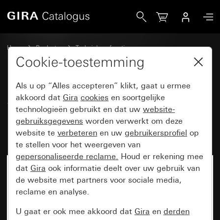
Gira System 3000 opzetstuk bewegingsmelder 1,10 m Kom
Home
Producten
Techniek en functies
System 3000 DALI, overige electronica
Gira System 3000
Cookie-toestemming
Als u op “Alles accepteren” klikt, gaat u ermee
System 3000 opzetstuk
akkoord dat
Gira
cookies
en soortgelijke
technologieën gebruikt en dat uw
website-
bewegingsmelder 1,10 m
gebruiksgegevens
worden verwerkt om deze
Komfort BT System 55
website te
verbeteren
en uw
gebruikersprofiel
op
te stellen voor het weergeven van
gepersonaliseerde reclame.
Houd er rekening mee
dat
Gira
ook informatie deelt over uw gebruik van
de website met partners voor sociale media,
reclame en analyse.
U gaat er ook mee akkoord dat
Gira
en
derden