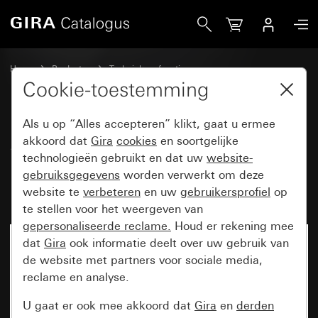
Gira System 3000 opzetstuk bewegingsmelder 1,10 m Kom
Home
Producten
Techniek en functies
System 3000 DALI, overige electronica
Gira System 3000
Cookie-toestemming
Als u op “Alles accepteren” klikt, gaat u ermee
System 3000 opzetstuk
akkoord dat
Gira
cookies
en soortgelijke
technologieën gebruikt en dat uw
website-
bewegingsmelder 1,10 m
gebruiksgegevens
worden verwerkt om deze
Komfort BT System 55
website te
verbeteren
en uw
gebruikersprofiel
op
te stellen voor het weergeven van
gepersonaliseerde reclame.
Houd er rekening mee
dat
Gira
ook informatie deelt over uw gebruik van
de website met partners voor sociale media,
reclame en analyse.
U gaat er ook mee akkoord dat
Gira
en
derden