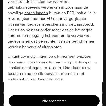
voor deze doeleinden uw
website-
gebruiksgegevens
verwerken in zogenaamde
onveilige
derde landen
buiten de EER, ook al is in
zoverre geen met het EU-recht vergelijkbaar
niveau van gegevensbescherming gewaarborgd.
Het risico bestaat onder meer dat de bevoegde
autoriteiten toegang hebben tot de
verwerkte
gegevens en dat de rechten van de betrokkenen
worden beperkt of uitgesloten.
U kunt uw instellingen op elk moment wijzigen
door aan de voet van elke pagina op de koppeling
'cookie-instellingen' te klikken. Daar kunt u uw
toestemming op elk gewenst moment met
toekomstige werking intrekken.
Essentieel
Naar de mediadatabase
Alle cookies die wij nodig hebben om de
Artikelen verglijken
pagina te kunnen weergeven.