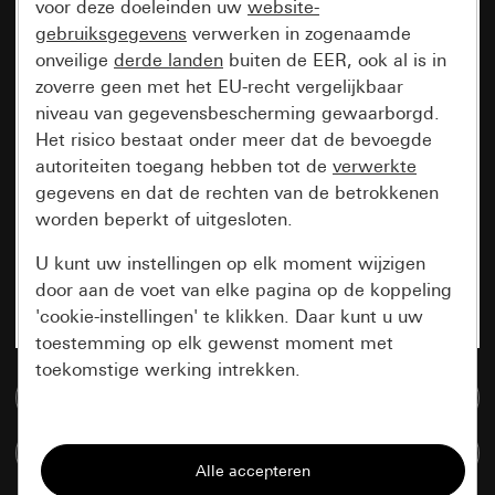
voor deze doeleinden uw
website-
gebruiksgegevens
verwerken in zogenaamde
onveilige
derde landen
buiten de EER, ook al is in
zoverre geen met het EU-recht vergelijkbaar
niveau van gegevensbescherming gewaarborgd.
Het risico bestaat onder meer dat de bevoegde
autoriteiten toegang hebben tot de
verwerkte
gegevens en dat de rechten van de betrokkenen
worden beperkt of uitgesloten.
U kunt uw instellingen op elk moment wijzigen
door aan de voet van elke pagina op de koppeling
'cookie-instellingen' te klikken. Daar kunt u uw
toestemming op elk gewenst moment met
toekomstige werking intrekken.
Naar de mediadatabase
Essentieel
Artikelen verglijken
Alle cookies die wij nodig hebben om de
pagina te kunnen weergeven.