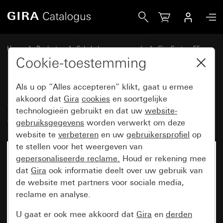
Gira System 3000 jaloezie- en schakelklok Display System 
Home
Producten
Schakelaarprogramma’s
Gira System 55
Schakelen en drukken
Cookie-toestemming
Als u op “Alles accepteren” klikt, gaat u ermee
System 3000 jaloezie- en
akkoord dat
Gira
cookies
en soortgelijke
technologieën gebruikt en dat uw
website-
schakelklok Display System 55
gebruiksgegevens
worden verwerkt om deze
website te
verbeteren
en uw
gebruikersprofiel
op
te stellen voor het weergeven van
gepersonaliseerde reclame.
Houd er rekening mee
dat
Gira
ook informatie deelt over uw gebruik van
de website met partners voor sociale media,
reclame en analyse.
U gaat er ook mee akkoord dat
Gira
en
derden