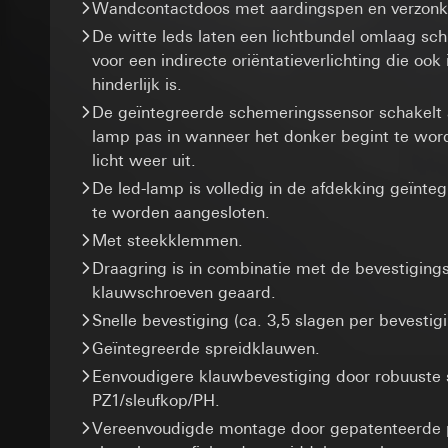
Gegevensverwerkin
Wandcontactdoos met aardingspen en verzonke
Gebruik van de d
Levensduur van de 
Categorieën van p
Latere verwerkin
De witte leds laten een lichtbundel omlaag sch
bezoek, apparaatinf
voor een indirecte oriëntatieverlichting die ook
XSRF-token
Ontvanger:
Rechtsgrondslag en
hinderlijk is.
Interne afdeling
Gebruik van de d
Gegevensverwerkin
Google Ireland L
De geïntegreerde schemeringssensor schakelt 
Latere verwerkin
Categorieën van p
Voor informatie
lamp pas in wanneer het donker begint te wor
Rechtsgrondslag en
Ontvanger:
https://business.
licht weer uit.
Ontvanger:
Interne
Interne afdeling
Overdracht aan der
De led-lamp is volledig in de afdekking geïnteg
Overdracht aan der
Meta Platforms I
Derde land: VS
Levensduur van de 
te worden aangesloten.
Overdracht aan der
Passendheidsbesl
Met steekklemmen.
Derde land: VS
via contactgegev
GIRA_zg
Passendheidsbesl
Draagring is in combinatie met de bevestigin
Levensduur van de 
via contactgegev
Gegevensverwerkin
klauwschroeven geaard.
weer te geven
Levensduur van de 
Snelle bevestiging (ca. 3,5 slagen per bevestig
Google Tag 
Categorieën van p
Geïntegreerde spreidklauwen.
(opdrachtgever/eind
Gegevensverwerkin
Pinterest Ta
Rechtsgrondslag en
Eenvoudigere klauwbevestiging door robuuste
Categorieën van p
Gegevensverwerkin
Gebruik van de d
PZ1/sleufkop/PH.
Rechtsgrondslag en
Categorieën van p
Art. 6 lid 1 f) AV
Gebruik van de d
Vereenvoudigde montage door gepatenteerde p
bezoek, apparaatinf
Behartigde gere
Latere verwerkin