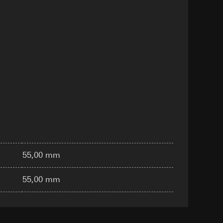
n taken
opie aan te vragen
opie aan te vragen
55,00 mm
deze informatie
)
55,00 mm
ebsitebezoeker op
errer-URL en
sitebezoeker op de
reffende website,