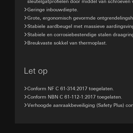
sleutelgatprofielen door middel van schroeven
Rechtsgrondslag en
Ontvanger:
Interne
Ontvanger:
Geringe inbouwdiepte.
Gebruik van de d
Overdracht aan der
Interne afdeling
Latere verwerkin
Grote, ergonomisch gevormde ontgrendelingsh
Levensduur van de 
Google Ireland L
Stabiele aardbeugel met massieve aardingsvin
Ontvanger:
Voor informatie
Interne afdeling
Stabiele en corrosiebestendige stalen draagrin
https://business.
Pinterest, Inc. (V
Breukvaste sokkel van thermoplast.
Overdracht aan der
Overdracht aan der
Derde land: VS
Derde land: VS
Passendheidsbesl
Passendheidsbesl
via contactgegev
Let op
via contactgegev
Levensduur van de 
Levensduur van de 
Vimeo
Conform NF C 61-314:2017 toegelaten.
LinkedIn Ins
Gegevensverwerkin
Conform NBN C 61-112-1:2017 toegelaten.
Gegevensverwerkin
Categorieën van p
Verhoogde aanraakbeveiliging (Safety Plus) c
voor het schakelen 
Website voor par
Categorieën van p
de website, mui
tijdstempel
Website voor zak
Rechtsgrondslag en
website, muisbew
Gebruik van de d