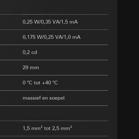
smeting
m en tijd van het
0,25 W/0,35 VA/1,5 mA
pparaat
0,175 W/0,25 VA/1,0 mA
n taken
0,2 cd
29 mm
opie aan te vragen
0 °C tot +40 °C
opie aan te vragen
tie en services
massief en soepel
smeting
1,5 mm² tot 2,5 mm²
m en tijd van het