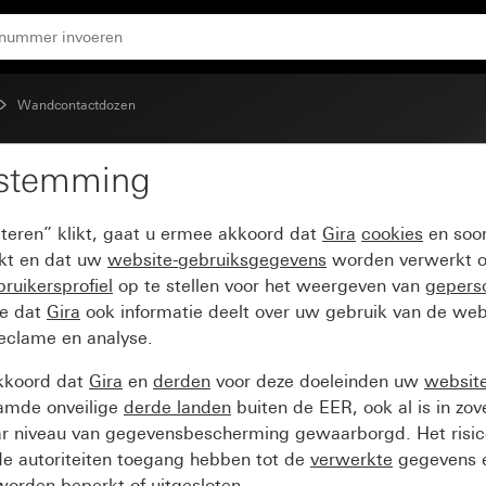
Wandcontactdozen
estemming
pteren” klikt, gaat u ermee akkoord dat
Gira
cookies
en soor
ikt en dat uw
website-gebruiksgegevens
worden verwerkt o
ruikersprofiel
op te stellen voor het weergeven van
gepers
ee dat
Gira
ook informatie deelt over uw gebruik van de web
reclame en analyse.
kkoord dat
Gira
en
derden
voor deze doeleinden uw
websit
amde onveilige
derde landen
buiten de EER, ook al is in zo
ar niveau van gegevensbescherming gewaarborgd. Het risic
e autoriteiten toegang hebben tot de
verwerkte
gegevens e
orden beperkt of uitgesloten.