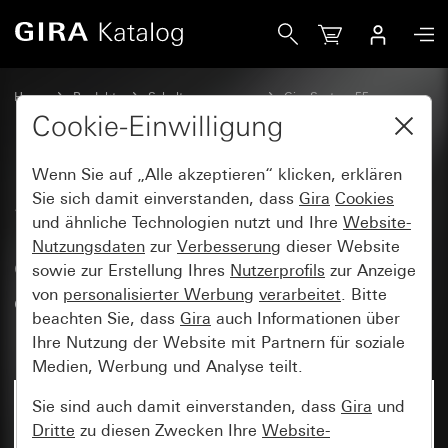
Gira Steckdose mit Erdungsstift 16 A 250 V~, LED-Orienti
Home
Produkte
Schalterprogramme
Gira System 55
Steckdosen
Cookie-Einwilligung
Wenn Sie auf „Alle akzeptieren“ klicken, erklären
Steckdose mit Erdungsstift
Sie sich damit einverstanden, dass
Gira
Cookies
und ähnliche Technologien nutzt und Ihre
Website-
16 A 250 V~, LED-
Nutzungsdaten
zur
Verbesserung
dieser Website
Orientierungsleuchte und
sowie zur Erstellung Ihres
Nutzerprofils
zur Anzeige
erhöhtem Berührungsschutz
von
personalisierter Werbung
verarbeitet
. Bitte
beachten Sie, dass
Gira
auch Informationen über
(Safety Plus) System 55
Ihre Nutzung der Website mit Partnern für soziale
Medien, Werbung und Analyse teilt.
Sie sind auch damit einverstanden, dass
Gira
und
Dritte
zu diesen Zwecken Ihre
Website-