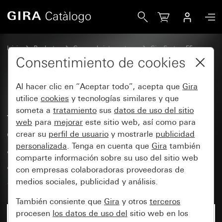
Gira Base de enchufe con toma de tierra de 16 A y 250 V~, 
Inicio
Productos
Gamas de interruptores
Gira System 55
Bases de enchufe
Consentimiento de cookies
Al hacer clic en “Aceptar todo”, acepta que
Gira
Base de enchufe con toma de
utilice
cookies
y tecnologías similares y que
someta a
tratamiento
sus
datos de uso del sitio
tierra de 16 A y 250 V~, luz de
web
para
mejorar
este sitio web, así como para
orientación LED y protección
crear su
perfil de usuario
y mostrarle
publicidad
ampliada contra contacto
personalizada
. Tenga en cuenta que
Gira
también
comparte información sobre su uso del sitio web
accidental (Safety Plus)
con empresas colaboradoras proveedoras de
System 55
medios sociales, publicidad y análisis.
También consiente que
Gira
y otros
terceros
procesen
los datos de uso del
sitio web en los