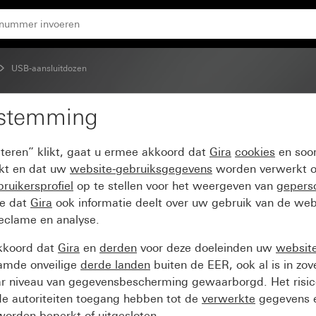
C
USB-aansluitdozen
estemming
eding PD 1-voudig 65 
pteren” klikt, gaat u ermee akkoord dat
Gira
cookies
en soor
ikt en dat uw
website-gebruiksgegevens
worden verwerkt o
ruikersprofiel
op te stellen voor het weergeven van
gepers
ee dat
Gira
ook informatie deelt over uw gebruik van de web
reclame en analyse.
kkoord dat
Gira
en
derden
voor deze doeleinden uw
websit
amde onveilige
derde landen
buiten de EER, ook al is in zo
ar niveau van gegevensbescherming gewaarborgd. Het risic
e autoriteiten toegang hebben tot de
verwerkte
gegevens e
orden beperkt of uitgesloten.