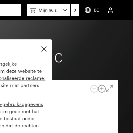
Mijn huis
0
BE
watt Type C
tgelijke
m deze website te
onaliseerde reclame.
site met partners
e-gebruiksgegevens
verre geen met het
o bestaat onder
n dat de rechten