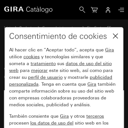
Gira Mecanismo de alimentación eléctrica USB PD de 1 el
Inicio
Productos
Gamas de interruptores
Gira System 55
Bases de enchufe USB
Consentimiento de cookies
Al hacer clic en “Aceptar todo”, acepta que
Gira
Mecanismo de alimentación
utilice
cookies
y tecnologías similares y que
someta a
tratamiento
sus
datos de uso del sitio
eléctrica USB PD de 1 elemento
web
para
mejorar
este sitio web, así como para
65 watios Tipo C
crear su
perfil de usuario
y mostrarle
publicidad
personalizada
. Tenga en cuenta que
Gira
también
comparte información sobre su uso del sitio web
con empresas colaboradoras proveedoras de
medios sociales, publicidad y análisis.
También consiente que
Gira
y otros
terceros
procesen
los datos de uso del
sitio web en los