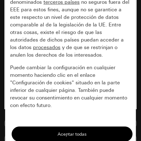
denominados
terceros países
no seguros fuera del
EEE para estos fines, aunque no se garantice a
este respecto un nivel de protección de datos
comparable al de la legislación de la UE. Entre
otras cosas, existe el riesgo de que las
autoridades de dichos países puedan acceder a
los datos
procesados
y de que se restrinjan o
anulen los derechos de los interesados.
Puede cambiar la configuración en cualquier
momento haciendo clic en el enlace
"Configuración de cookies" situado en la parte
inferior de cualquier página. También puede
revocar su consentimiento en cualquier momento
con efecto futuro.
Esenciales
Ir a la base de datos de medios
Todas las cookies que necesitamos para
Comparar artículos
poder mostrarle la página.