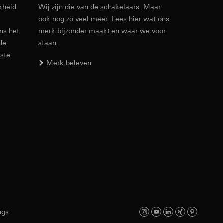
kheid
Wij zijn die van de schakelaars. Maar
n taken
ook nog zo veel meer. Lees hier wat ons
PDF
, 5.44 MB
28,00 mm
ens het
merk bijzonder maakt en waar we voor
 de
staan.
43,00 mm
este
Merk beleven
15,00 mm
opie aan te vragen
Download
opie aan te vragen
Artikelnr. 1211 00
PDF
, 159.56 KB
deze informatie
)
ebsitebezoeker op
errer-URL en
sitebezoeker op de
ngs
reffende website,
Download