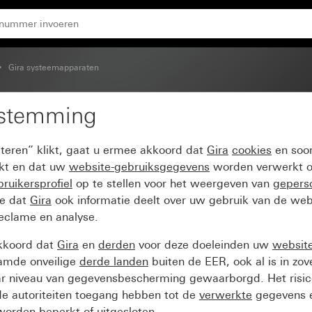
Gira systeemapparaten
estemming
ctor
pteren” klikt, gaat u ermee akkoord dat
Gira
cookies
en soor
ikt en dat uw
website-gebruiksgegevens
worden verwerkt o
ruikersprofiel
op te stellen voor het weergeven van
gepers
ee dat
Gira
ook informatie deelt over uw gebruik van de web
reclame en analyse.
kkoord dat
Gira
en
derden
voor deze doeleinden uw
websit
amde onveilige
derde landen
buiten de EER, ook al is in zo
ar niveau van gegevensbescherming gewaarborgd. Het risic
e autoriteiten toegang hebben tot de
verwerkte
gegevens e
orden beperkt of uitgesloten.