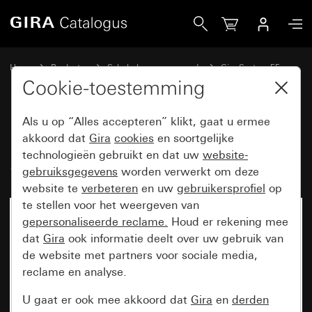
Gira Led-signaallicht 230 V~ System 55
Home
Producten
Schakelaarprogramma’s
Gira System 55
Oriëntatieverlichting
Cookie-toestemming
Als u op “Alles accepteren” klikt, gaat u ermee
Led-signaallicht 230 V~
akkoord dat
Gira
cookies
en soortgelijke
technologieën gebruikt en dat uw
website-
System 55
gebruiksgegevens
worden verwerkt om deze
website te
verbeteren
en uw
gebruikersprofiel
op
te stellen voor het weergeven van
gepersonaliseerde reclame.
Houd er rekening mee
dat
Gira
ook informatie deelt over uw gebruik van
de website met partners voor sociale media,
reclame en analyse.
U gaat er ook mee akkoord dat
Gira
en
derden