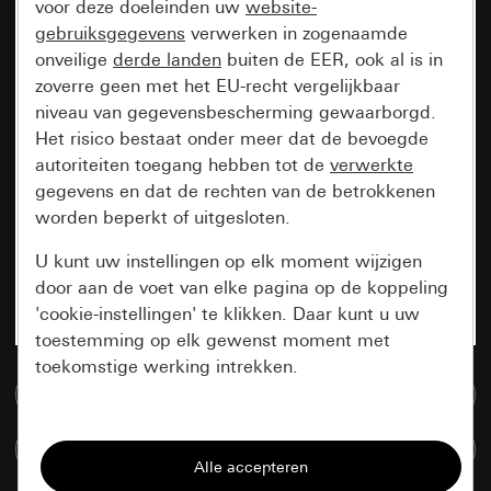
voor deze doeleinden uw
website-
gebruiksgegevens
verwerken in zogenaamde
onveilige
derde landen
buiten de EER, ook al is in
zoverre geen met het EU-recht vergelijkbaar
niveau van gegevensbescherming gewaarborgd.
Het risico bestaat onder meer dat de bevoegde
autoriteiten toegang hebben tot de
verwerkte
gegevens en dat de rechten van de betrokkenen
worden beperkt of uitgesloten.
U kunt uw instellingen op elk moment wijzigen
door aan de voet van elke pagina op de koppeling
'cookie-instellingen' te klikken. Daar kunt u uw
toestemming op elk gewenst moment met
toekomstige werking intrekken.
Naar de mediadatabase
Essentieel
Artikelen verglijken
Alle cookies die wij nodig hebben om de
pagina te kunnen weergeven.