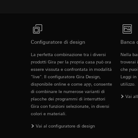
campagne
Base giuridica e int
Destinatari:
Reparti
Categorie di dati pe
Utilizzo del serv
Trasferimento verso
informazioni sull'ap
telecomunicazion
Durata dei cookie:
Base giuridica e int
Trattamento succe
Utilizzo del serv
Destinatari:
telecomunicazion
Reparti interni,
Trattamento succe
Configuratore di design
Banca d
Google Ireland L
Destinatari:
Revit File p
Per informazioni 
La perfetta combinazione tra i diversi
Nella ba
Reparti interni,
https://business.
prodotti Gira per la propria casa può ora
troverai
Pinterest, Inc. (
Trasferimento verso
essere vissuta e confrontata in modalità
che puoi
Contenuto della dotazione
Trasferimento verso
Paese terzo: US
"live". Il configuratore Gira Design,
Leggi in
Paese terzo: US
Decisione di ade
disponibile online e come app, consente
utilizzo.
Decisione di ade
richiedere in bas
di combinare le numerose varianti di
Due targhette con scritte "Bitte warten" / "Bitt
richiedere in bas
Vai al
Durata dei cookie:
placche dei programmi di interruttori
disturb" / "Make up room" in dotazione.
Durata dei cookie:
Gira con funzioni selezionate, in diversi
Vimeo
colori e materiali.
LinkedIn Ins
Finalità del trattam
IFC File per
Vai al configuratore di design
Finalità del trattam
Categorie di dati pe
di inserzioni pubbli
Sito del cliente 