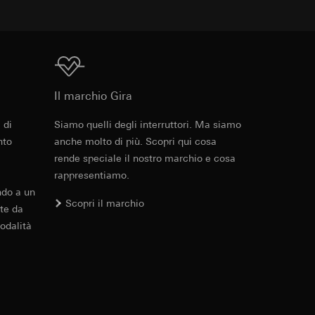
2,5mm²
 delle mansioni
e ora della visita,
 delle
da 0 °C a +40 °C
 delle
Download
sioni
Il marchio Gira
mpiego
L 55 x H 55 mm
 di
Siamo quelli degli interruttori. Ma siamo
Cod. art. 117100
sioni
nto
anche molto di più. Scopri qui cosa
rende speciale il nostro marchio e cosa
RFA
, 568 KB
rappresentiamo.
andard, copia da
ndo a un
andard, copia da
Scopri il marchio
a GDPR
te da
a GDPR
odalità
Download
ioni per l'attivazione
Cod. art. 117100
 da parte del