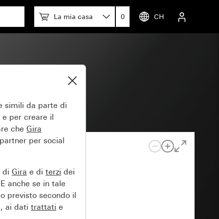
La mia casa
0
CH
55
 simili da parte di
 e per creare il
tare che
Gira
 partner per social
e di
Gira
e di
terzi
dei
EE anche se in tale
lo previsto secondo il
, ai dati
trattati
e