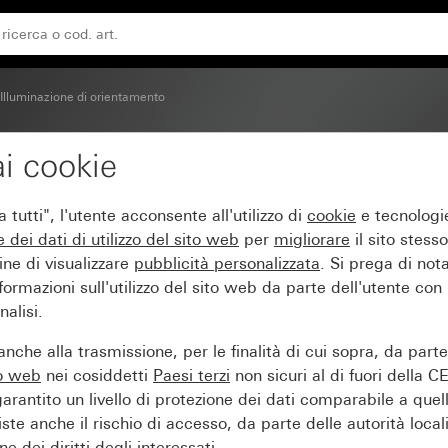
Illuminazione di orientamento
i cookie
e a LED 230 V~ System 
tutti", l'utente acconsente all'utilizzo di
cookie
e tecnologie
e dei
dati di utilizzo del sito web
per
migliorare
il sito stesso
ine di visualizzare
pubblicità personalizzata
. Si prega di no
ormazioni sull'utilizzo del sito web da parte dell'utente con
alisi.
nche alla trasmissione, per le finalità di cui sopra, da part
to web
nei cosiddetti
Paesi terzi
non sicuri al di fuori della C
arantito un livello di protezione dei dati comparabile a quel
iste anche il rischio di accesso, da parte delle autorità locali
e dei diritti degli interessati.