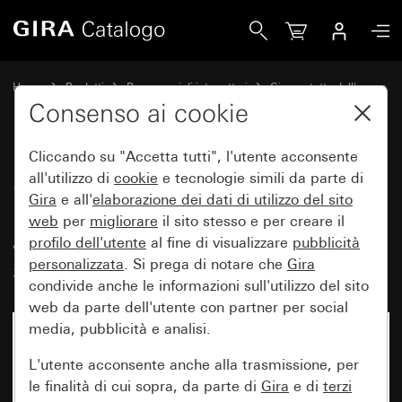
Gira Scatola con campo per targhetta per l’alloggiamento 
Home
Prodotti
Programmi di interruttori
Gira protetto dall'acqua
Con protezione dall'acqua sopra intonaco IP44 Gira
Consenso ai cookie
Cliccando su "Accetta tutti", l'utente acconsente
Scatola con campo per targhetta
all'utilizzo di
cookie
e tecnologie simili da parte di
Gira
e all'
elaborazione dei
dati di utilizzo del sito
per l’alloggiamento di
web
per
migliorare
il sito stesso e per creare il
apparecchi di comando e di
profilo dell'utente
al fine di visualizzare
pubblicità
segnalazione (Ø 22,5 mm)
personalizzata
. Si prega di notare che
Gira
condivide anche le informazioni sull'utilizzo del sito
web da parte dell'utente con partner per social
media, pubblicità e analisi.
L'utente acconsente anche alla trasmissione, per
le finalità di cui sopra, da parte di
Gira
e di
terzi