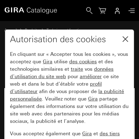
Gira Module d&apos;extension pour haut-parleur encastré
Accueil
Produits
Technique et fonctions
Communication de porte
Stations de porte Gira
Autorisation des cookies
En cliquant sur « Accepter tous les cookies », vous
Module d'extension pour haut-
acceptez que
Gira
utilise
des cookies
et des
technologies similaires et
traite
vos
données
parleur encastré
d’utilisation du site web
pour
améliorer
ce site
web et dans le but d’établir votre
profil
d’utilisateur
afin de vous proposer de
la publicité
personnalisée
. Veuillez noter que
Gira
partage
également des informations sur votre utilisation du
site web avec des partenaires pour les médias
sociaux, la publicité et l’analyse.
Vous acceptez également que
Gira
et
des tiers