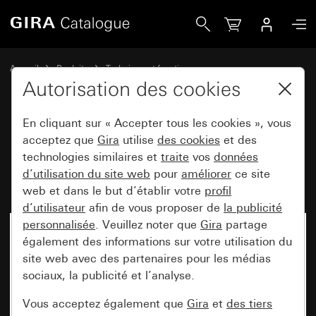
Gira Passerelle DALI Tunable White Plus pour KNX
Accueil
Produits
Technique et fonctions
System 3000 DALI, autre équipement électronique
Autorisation des cookies
DALI, autre électronique
En cliquant sur « Accepter tous les cookies », vous
acceptez que
Gira
utilise
des cookies
et des
Passerelle DALI Tunable White
technologies similaires et
traite
vos
données
d’utilisation du site web
pour
améliorer
ce site
Plus pour KNX
web et dans le but d’établir votre
profil
d’utilisateur
afin de vous proposer de
la publicité
personnalisée
. Veuillez noter que
Gira
partage
Désormais indisponible
également des informations sur votre utilisation du
site web avec des partenaires pour les médias
sociaux, la publicité et l’analyse.
Vous acceptez également que
Gira
et
des tiers