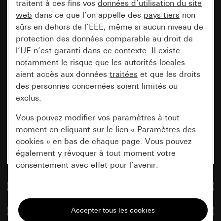
traitent à ces fins vos
données d’utilisation du site
web
dans ce que l’on appelle des
pays tiers
non
sûrs en dehors de l’EEE, même si aucun niveau de
protection des données comparable au droit de
l’UE n’est garanti dans ce contexte. Il existe
notamment le risque que les autorités locales
aient accès aux données
traitées
et que les droits
des personnes concernées soient limités ou
exclus.
Vous pouvez modifier vos paramètres à tout
moment en cliquant sur le lien « Paramètres des
cookies » en bas de chaque page. Vous pouvez
également y révoquer à tout moment votre
consentement avec effet pour l’avenir.
Accéder à la base de données de médias
Nécessaires
Tous les cookies dont nous avons besoin pour
Comparer des articles
pouvoir vous afficher le site.