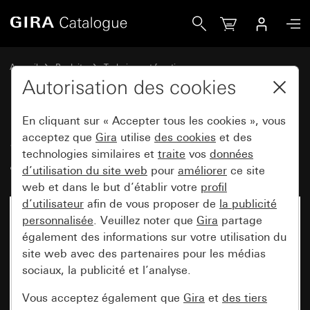
Gira Station d&apos;appartement vidéo apparent 7
Accueil
Produits
Technique et fonctions
Communication de porte
Stations d'appartement Gira
Autorisation des cookies
En cliquant sur « Accepter tous les cookies », vous
Station d'appartement vidéo
acceptez que
Gira
utilise
des cookies
et des
technologies similaires et
traite
vos
données
apparent 7
d’utilisation du site web
pour
améliorer
ce site
web et dans le but d’établir votre
profil
d’utilisateur
afin de vous proposer de
la publicité
personnalisée
. Veuillez noter que
Gira
partage
également des informations sur votre utilisation du
site web avec des partenaires pour les médias
sociaux, la publicité et l’analyse.
Vous acceptez également que
Gira
et
des tiers