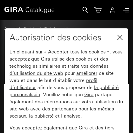
Gira Module bouton-poussoir à bascule 10 A 250 V~
Accueil
Produits
Technique et fonctions
Modules encastrés, accessoires
Bouton-poussoir à bascule
Autorisation des cookies
En cliquant sur « Accepter tous les cookies », vous
Module bouton-poussoir à
acceptez que
Gira
utilise
des cookies
et des
technologies similaires et
traite
vos
données
bascule 10 A 250 V~
d’utilisation du site web
pour
améliorer
ce site
web et dans le but d’établir votre
profil
d’utilisateur
afin de vous proposer de
la publicité
Désormais indisponible
personnalisée
. Veuillez noter que
Gira
partage
également des informations sur votre utilisation du
site web avec des partenaires pour les médias
sociaux, la publicité et l’analyse.
Vous acceptez également que
Gira
et
des tiers