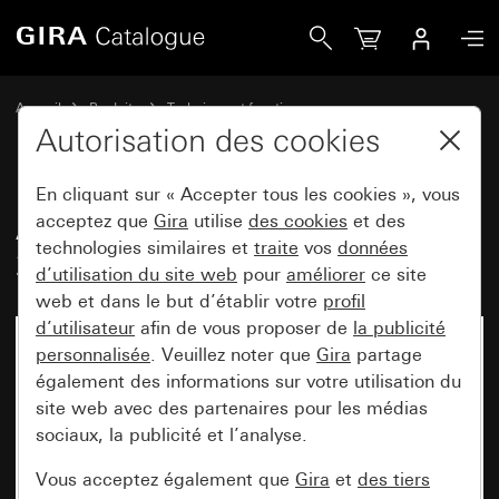
Gira Ancien - Élément de lampe néon 230 V~
Accueil
Produits
Technique et fonctions
Modules encastrés, accessoires
Éléments d'éclairage
Autorisation des cookies
En cliquant sur « Accepter tous les cookies », vous
Ancien - Élément de lampe néon
acceptez que
Gira
utilise
des cookies
et des
technologies similaires et
traite
vos
données
230 V~
d’utilisation du site web
pour
améliorer
ce site
web et dans le but d’établir votre
profil
d’utilisateur
afin de vous proposer de
la publicité
personnalisée
. Veuillez noter que
Gira
partage
également des informations sur votre utilisation du
site web avec des partenaires pour les médias
sociaux, la publicité et l’analyse.
Vous acceptez également que
Gira
et
des tiers