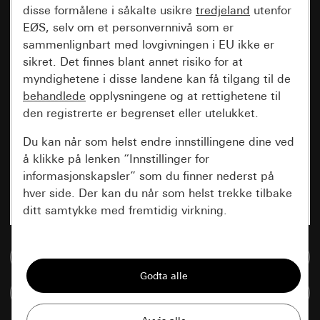
disse formålene i såkalte usikre
tredjeland
utenfor
EØS, selv om et personvernnivå som er
sammenlignbart med lovgivningen i EU ikke er
sikret. Det finnes blant annet risiko for at
myndighetene i disse landene kan få tilgang til de
behandlede
opplysningene og at rettighetene til
den registrerte er begrenset eller utelukket.
Du kan når som helst endre innstillingene dine ved
å klikke på lenken “Innstillinger for
informasjonskapsler” som du finner nederst på
hver side. Der kan du når som helst trekke tilbake
ditt samtykke med fremtidig virkning.
Vesentlige
Til mediadatabase
Alle informasjonskapslene vi trenger for å
kunne vise deg siden.
Sammenlign artikkel