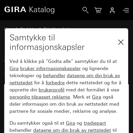
Gira Gammelt - Glimlampeelement 230 V~
Hjem
Produkter
Teknikk og funksjoner
Innfelte innsatser, tilbehør
Belysningselementer
Samtykke til
informasjonskapsler
Gammelt - Glimlampeelement
Ved å klikke på “Godta alle” samtykker du til at
230 V~
Gira
bruker informasjonskapsler
og lignende
teknologier og
behandler
dataene om din bruk av
nettstedet
for å
forbedre
dette nettstedet og for å
opprette din
brukerprofil
med det formålet å vise
personlig tilpasset reklame
. Merk at
Gira
også
deler informasjon om din bruk av nettstedet med
partnere for sosiale medier, reklame og analyse.
Du samtykker også til at
Gira
og
tredjepart
behandler
dataene om din bruk av nettstedet
til