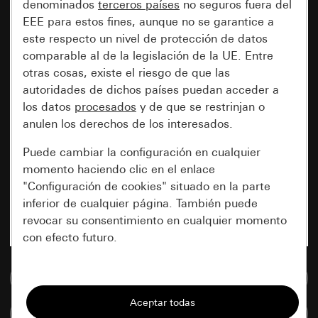
denominados
terceros países
no seguros fuera del
EEE para estos fines, aunque no se garantice a
este respecto un nivel de protección de datos
comparable al de la legislación de la UE. Entre
otras cosas, existe el riesgo de que las
autoridades de dichos países puedan acceder a
los datos
procesados
y de que se restrinjan o
anulen los derechos de los interesados.
Puede cambiar la configuración en cualquier
momento haciendo clic en el enlace
"Configuración de cookies" situado en la parte
inferior de cualquier página. También puede
revocar su consentimiento en cualquier momento
con efecto futuro.
Esenciales
Ir a la base de datos de medios
Todas las cookies que necesitamos para
Comparar artículos
poder mostrarle la página.