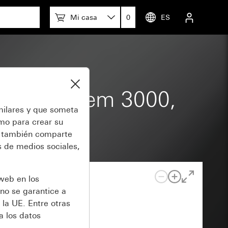
Mi casa
0
ES
iento System 3000,
milares y que someta
omo para crear su
también comparte
 de medios sociales,
 web en los
no se garantice a
 la UE. Entre otras
a los datos