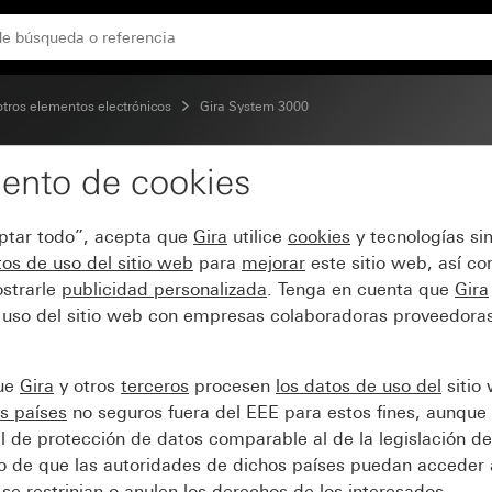
tem 3000, 1,10 m Standard System 55
tros elementos electrónicos
Gira System 3000
ento de cookies
e de detector de movim
eptar todo”, acepta que
Gira
utilice
cookies
y tecnologías si
stem 55
os de uso del sitio web
para
mejorar
este sitio web, así c
strarle
publicidad personalizada
. Tenga en cuenta que
Gira
 uso del sitio web con empresas colaboradoras proveedoras
que
Gira
y otros
terceros
procesen
los datos de uso del
sitio
s países
no seguros fuera del EEE para estos fines, aunque 
l de protección de datos comparable al de la legislación de
sgo de que las autoridades de dichos países puedan acceder 
se restrinjan o anulen los derechos de los interesados.