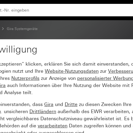
Gira Systemgeräte
willigung
kzeptieren“ klicken, erklären Sie sich damit einverstanden,
ogien nutzt und Ihre
Website-Nutzungsdaten
zur
Verbesser
Ihres
Nutzerprofils
zur Anzeige von
personalisierter Werbun
ira
auch Informationen über Ihre Nutzung der Website mit Pa
Analyse teilt.
einverstanden, dass
Gira
und
Dritte
zu diesen Zwecken Ihre
g. unsicheren
Drittländern
außerhalb des EWR verarbeiten, 
t vergleichbares Datenschutzniveau gewährleistet ist. Es b
 Behörden auf die
verarbeiteten
Daten zugreifen können und 
ngeschränkt oder ausgeschlossen sind.