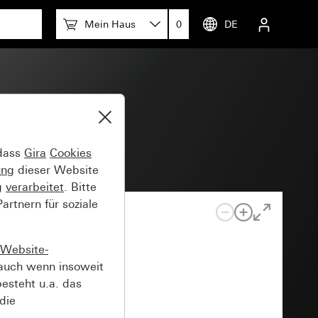
Mein Haus
0
DE
 dass
Gira
Cookies
ung
dieser Website
g
verarbeitet
. Bitte
rtnern für soziale
Website-
auch wenn insoweit
esteht u.a. das
die