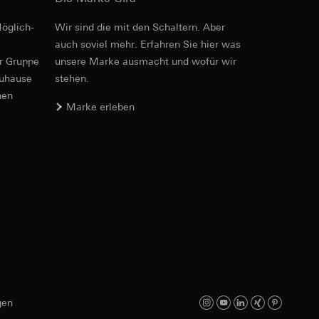
öglich­
Wir sind die mit den Schaltern. Aber
Art.-Nr. 257200
auch soviel mehr. Erfahren Sie hier was
er Gruppe
unsere Marke aus­macht und wofür wir
RFA
, 472 KB
e unter
zuhause
stehen.
nen
Marke erleben
ht
im Lieferumfang enthalten.
 Kopie zu erfragen
Download
 Kopie zu erfragen
Art.-Nr. 257200
IFC
, 27.64 KB
onen zur Schaltung
uf der Website, vom
Referrer-URL sowie
site, vom Nutzer
gen
hs auf der
Download