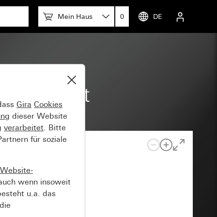
Mein Haus
0
DE
eidenmatt
 dass
Gira
Cookies
ung
dieser Website
g
verarbeitet
. Bitte
rtnern für soziale
Website-
auch wenn insoweit
esteht u.a. das
die