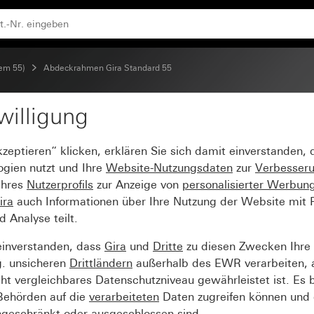
tem 55)
Abdeckrahmen Gira Standard 55
willigung
Standard 55 Reinweiß s
kzeptieren“ klicken, erklären Sie sich damit einverstanden,
ogien nutzt und Ihre
Website-Nutzungsdaten
zur
Verbesser
Ihres
Nutzerprofils
zur Anzeige von
personalisierter Werbun
ira
auch Informationen über Ihre Nutzung der Website mit Pa
Analyse teilt.
einverstanden, dass
Gira
und
Dritte
zu diesen Zwecken Ihre
g. unsicheren
Drittländern
außerhalb des EWR verarbeiten, 
t vergleichbares Datenschutzniveau gewährleistet ist. Es b
 Behörden auf die
verarbeiteten
Daten zugreifen können und 
ngeschränkt oder ausgeschlossen sind.