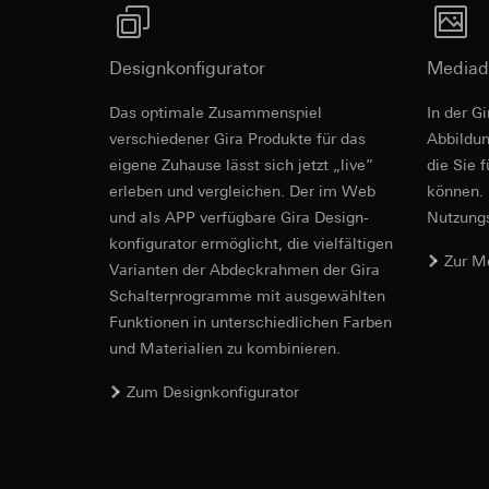
betreffenden We
Folgeverarbeitun
Rechtsgrundlage und
Empfänger:
Einsatz des Dien
Designkonfigurator
Mediad
interne Abteilun
Folgeverarbeitun
Revit Datei 
LinkedIn Irelan
Das optimale Zusammenspiel
In der G
Empfänger:
Vimeo,
verschiedener Gira Produkte für das
Ab­bild­
Drittlandübermittlu
Drittlandübermittlu
die Übermittlung Ih
eigene Zuhause lässt sich jetzt „live”
die Sie 
Drittland: USA
Datenschutzerklärun
erleben und vergleichen. Der im Web
können. 
Angemessenheits
Lebensdauer des C
bei
Gira Giersi
und als APP verfügbare Gira Design­
Nutzungs­
konfigurator ermög­licht, die vielfältigen
Lebensdauer des C
Google Ads (
Zur M
Vari­an­ten der Abdeck­rahmen der Gira
Datenverarbeitung
Schalter­programme mit ausge­wählten
Hotjar
verwendet Daten, u
Funkti­onen in unterschiedlichen Farben
Datenverarbeitung
Suchergebnissen un
und Materialien zu kombinieren.
Dies ermöglicht zus
zu messen.
IFC Datei fü
scrollen und wie si
Kategorien person
Zum Designkonfigurator
Kategorien person
Uhrzeit des Besuchs
Rechtsgrundlage und
Rechtsgrundlage und
Einsatz des Dien
Einsatz des Dien
Folgeverarbeitun
Folgeverarbeitun