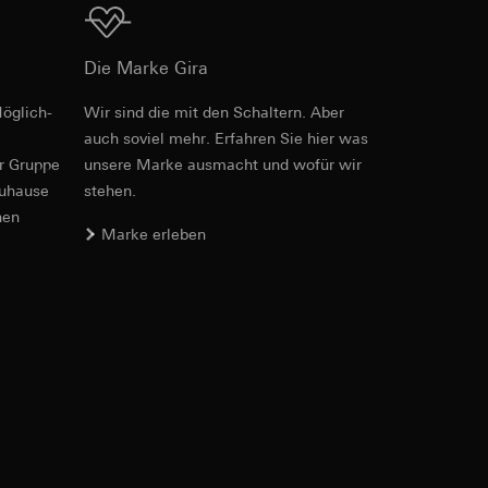
Download
Die Marke Gira
öglich­
Wir sind die mit den Schaltern. Aber
Art.-Nr. 021204
auch soviel mehr. Erfahren Sie hier was
er. Im Hinblick auf
n wir auf deren
er Gruppe
unsere Marke aus­macht und wofür wir
RFA
, 404 KB
zuhause
stehen.
 Kopie zu erfragen
nen
Marke erleben
Download
sung. Google Ads
formen, in
ärmebild erstellen.
von Werbekampagnen
, wie tief sie
Art.-Nr. 021204
sucht, Datum und
andort
IFC
, 83.43 KB