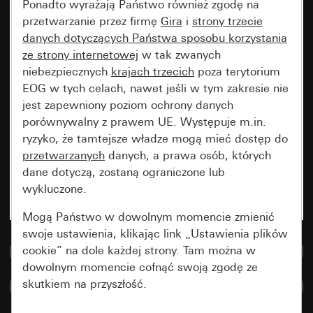
Ponadto wyrażają Państwo również zgodę na
przetwarzanie przez firmę
Gira
i
strony trzecie
danych dotyczących Państwa sposobu korzystania
ze strony internetowej
w tak zwanych
niebezpiecznych
krajach trzecich
poza terytorium
EOG w tych celach, nawet jeśli w tym zakresie nie
jest zapewniony poziom ochrony danych
porównywalny z prawem UE. Występuje m.in.
ryzyko, że tamtejsze władze mogą mieć dostęp do
przetwarzanych
danych, a prawa osób, których
dane dotyczą, zostaną ograniczone lub
wykluczone.
Mogą Państwo w dowolnym momencie zmienić
swoje ustawienia, klikając link „Ustawienia plików
cookie” na dole każdej strony. Tam można w
Do bazy danych multimedialnych
dowolnym momencie cofnąć swoją zgodę ze
skutkiem na przyszłość.
Porównaj artykuły