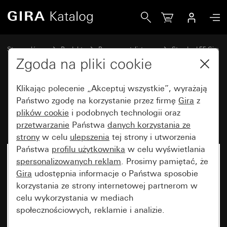
Gira Ramka Gira Standard 55 czysta biel matowa
Strona główna
Produkty
Programy stylistyczne
Standard 55 Gira
Ramka Gira Standard 55
Zgoda na pliki cookie
Klikając polecenie „Akceptuj wszystkie”, wyrażają
Ramka Gira Standard 55 czysta
Państwo zgodę na korzystanie przez firmę
Gira
z
plików cookie
i podobnych technologii oraz
biel matowa
przetwarzanie
Państwa
danych korzystania ze
strony
w celu
ulepszenia
tej strony i utworzenia
Państwa
profilu użytkownika
w celu wyświetlania
spersonalizowanych reklam
. Prosimy pamiętać, że
Gira
udostępnia informacje o Państwa sposobie
korzystania ze strony internetowej partnerom w
celu wykorzystania w mediach
społecznościowych, reklamie i analizie.