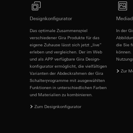
betreffenden We
Folgeverarbeitun
Rechtsgrundlage und
Empfänger:
Einsatz des Dien
Designkonfigurator
Mediad
interne Abteilun
Folgeverarbeitun
Revit Datei 
LinkedIn Irelan
Das optimale Zusammenspiel
In der G
Empfänger:
Vimeo,
verschiedener Gira Produkte für das
Ab­bild­
Drittlandübermittlu
Drittlandübermittlu
die Übermittlung Ih
eigene Zuhause lässt sich jetzt „live”
die Sie 
Drittland: USA
Datenschutzerklärun
erleben und vergleichen. Der im Web
können. 
Angemessenheits
Lebensdauer des C
bei
Gira Giersi
und als APP verfügbare Gira Design­
Nutzungs­
konfigurator ermög­licht, die vielfältigen
Lebensdauer des C
Google Ads (
Zur M
Vari­an­ten der Abdeck­rahmen der Gira
Datenverarbeitung
Schalter­programme mit ausge­wählten
Hotjar
verwendet Daten, u
Funkti­onen in unterschiedlichen Farben
Datenverarbeitung
Suchergebnissen un
und Materialien zu kombinieren.
Dies ermöglicht zus
zu messen.
IFC Datei fü
scrollen und wie si
Kategorien person
Zum Designkonfigurator
Kategorien person
Uhrzeit des Besuchs
Rechtsgrundlage und
Rechtsgrundlage und
Einsatz des Dien
Einsatz des Dien
Folgeverarbeitun
Folgeverarbeitun