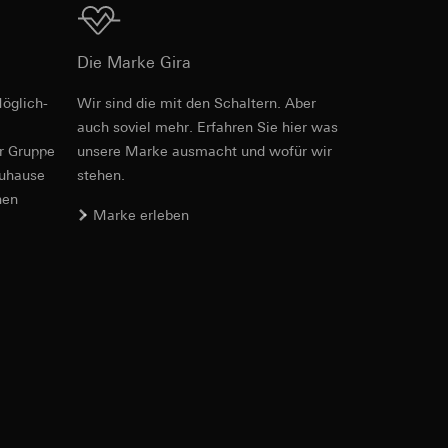
Download
Die Marke Gira
öglich­
Wir sind die mit den Schaltern. Aber
Art.-Nr. 021204
auch soviel mehr. Erfahren Sie hier was
er. Im Hinblick auf
n wir auf deren
er Gruppe
unsere Marke aus­macht und wofür wir
RFA
, 404 KB
zuhause
stehen.
 Kopie zu erfragen
nen
Marke erleben
Download
sung. Google Ads
formen, in
ärmebild erstellen.
von Werbekampagnen
, wie tief sie
Art.-Nr. 021204
sucht, Datum und
andort
IFC
, 83.43 KB