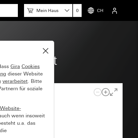
Mein Haus
0
CH
eidenmatt
 dass
Gira
Cookies
ung
dieser Website
g
verarbeitet
. Bitte
rtnern für soziale
Website-
auch wenn insoweit
esteht u.a. das
die