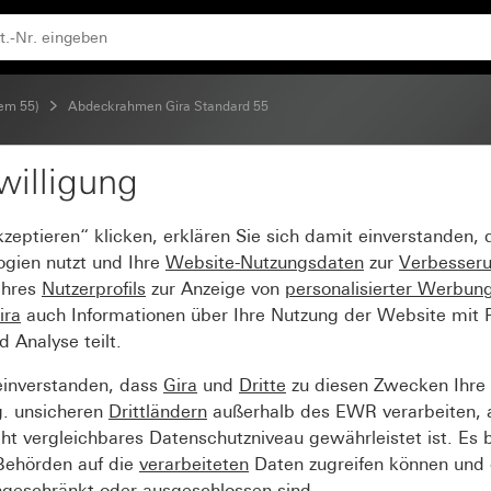
tem 55)
Abdeckrahmen Gira Standard 55
willigung
Standard 55 Reinweiß s
kzeptieren“ klicken, erklären Sie sich damit einverstanden,
ogien nutzt und Ihre
Website-Nutzungsdaten
zur
Verbesser
Ihres
Nutzerprofils
zur Anzeige von
personalisierter Werbun
ira
auch Informationen über Ihre Nutzung der Website mit Pa
Analyse teilt.
einverstanden, dass
Gira
und
Dritte
zu diesen Zwecken Ihre
g. unsicheren
Drittländern
außerhalb des EWR verarbeiten, 
t vergleichbares Datenschutzniveau gewährleistet ist. Es b
 Behörden auf die
verarbeiteten
Daten zugreifen können und 
ngeschränkt oder ausgeschlossen sind.