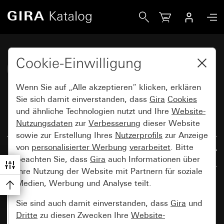
Gira Katalog
Cookie-Einwilligung
Schalterprogramme
Wenn Sie auf „Alle akzeptieren“ klicken, erklären
Sie sich damit einverstanden, dass
Gira
Cookies
und ähnliche Technologien nutzt und Ihre
Website-
Nutzungsdaten
zur
Verbesserung
dieser Website
Alle Filter zurücksetzen
sowie zur Erstellung Ihres
Nutzerprofils
zur Anzeige
von
personalisierter Werbung
verarbeitet
. Bitte
Ergebnisse: 2691
Nach Relevanz
beachten Sie, dass
Gira
auch Informationen über
Ihre Nutzung der Website mit Partnern für soziale
Medien, Werbung und Analyse teilt.
Sie sind auch damit einverstanden, dass
Gira
und
Dritte
zu diesen Zwecken Ihre
Website-