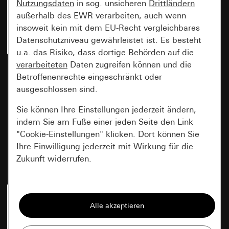
Nutzungsdaten
in sog. unsicheren
Drittländern
außerhalb des EWR verarbeiten, auch wenn
insoweit kein mit dem EU-Recht vergleichbares
Datenschutzniveau gewährleistet ist. Es besteht
u.a. das Risiko, dass dortige Behörden auf die
verarbeiteten
Daten zugreifen können und die
Wippe System 70
Wippe System 70
Reinweiß seidenmatt
Betroffenenrechte eingeschränkt oder
Anthrazit (lackiert)
(lackiert)
ausgeschlossen sind.
Sie können Ihre Einstellungen jederzeit ändern,
indem Sie am Fuße einer jeden Seite den Link
Neu
Neu
"Cookie-Einstellungen" klicken. Dort können Sie
Art.-Nr. 3296 72
Art.-Nr. 3296 73
Ihre Einwilligung jederzeit mit Wirkung für die
Zukunft widerrufen.
Preis: 10,31 EUR
Preis: 10,31 EUR
Essenziell
Alle Cookies, die wir benötigen um Ihnen die
Seite anzeigen zu können.