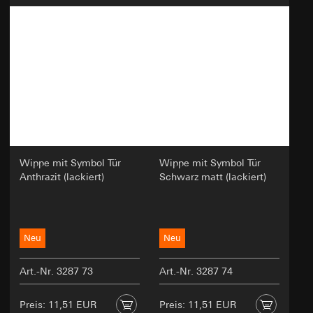
Anpassungen.
Empfänger:
Interne Abteilungen
Externe Dienstleister für A/B-Testing, die als
Auftragsverarbeiter gemäß Art. 28 DSGVO
tätig werden
Drittlandübermittlung:
keine
Lebensdauer des Cookies:
30 und 90 Tage,
längstens jedoch bis zu 1 Jahr
Wippe mit Symbol Tür
Wippe mit Symbol Tür
Anthrazit (lackiert)
Schwarz matt (lackiert)
Neu
Neu
Art.-Nr. 3287 73
Art.-Nr. 3287 74
Preis: 11,51 EUR
Preis: 11,51 EUR