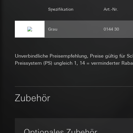
Rechtsgrundlage und
verwaltet werden. 
Einsatz des Dien
Art. 6 Abs. 1 lit
gesteuert.
Folgeverarbeitun
Spezifikation
Art.-Nr.
Verfolgte berech
Kategorien person
Empfänger:
interne
Rechtsgrundlage und
Empfänger:
interne
Drittlandübermittlu
Einsatz des Dien
Grau
0144 30
Drittlandübermittlu
Lebensdauer des C
Folgeverarbeitun
Lebensdauer des C
12 Monate
Speicherung der 
Empfänger:
Zeitpunkt der Sp
Zeitpunkt der Sp
interne Abteilun
Unverbindliche Preisempfehlung, Preise gültig für S
Google Ireland L
Google reC
Preissystem (PS) ungleich 1, 14 = verminderter Raba
home-assist
Informationen da
Datenverarbeitung
https://business.
Datenverarbeitung
durch ein automati
Drittlandübermittlu
der Nutzung des Gi
Kategorien person
Drittland: USA
Kategorien person
Privatkundenseit
Personenbezug, wen
Angemessenheits
Nutzer getätig
Zubehör
bei
Gira Giersi
Rechtsgrundlage und
Geschäftskunden
Art. 6 Abs. 1 lit
getätigte Mausb
Lebensdauer des C
betreffenden We
Verfolgte berech
Evalanche
Rechtsgrundlage und
Empfänger:
interne
Einsatz des Dien
Drittlandübermittlu
Optionales Zubehör
Datenverarbeitung