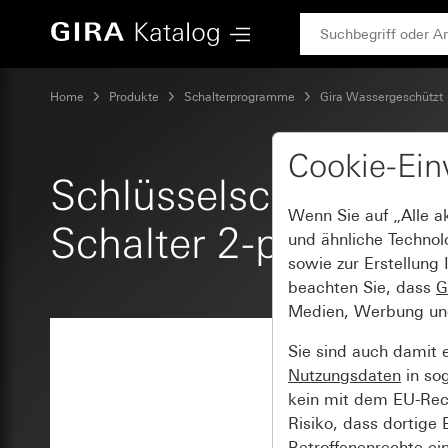
Gira Schlüsselschalter 10 AX 250 V~ für alle DIN-Profilhalbz
Home
Produkte
Schalterprogramme
Gira Wassergeschützt
Cookie-Ein
Schlüsselschalter 10 
Wenn Sie auf „Alle a
Schalter 2-polig
und ähnliche Technol
sowie zur Erstellung 
beachten Sie, dass
G
Medien, Werbung und 
Sie sind auch damit 
Nutzungsdaten
in so
kein mit dem EU-Rech
Risiko, dass dortige
Betroffenenrechte ei