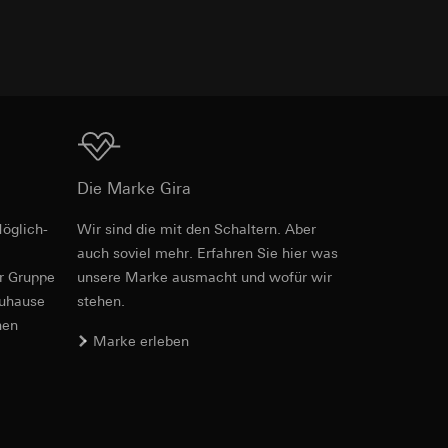
e unter
Download
Die Marke Gira
 Kopie zu erfragen
 Kopie zu erfragen
öglich­
Wir sind die mit den Schaltern. Aber
Art.-Nr. 0144 30

auch soviel mehr. Erfahren Sie hier was
0163 30
er Gruppe
unsere Marke aus­macht und wofür wir
PDF
, 281.45 KB
zuhause
stehen.
nen
onen zur Schaltung
Marke erleben
uf der Website, vom
Referrer-URL sowie
Download
site, vom Nutzer
hs auf der