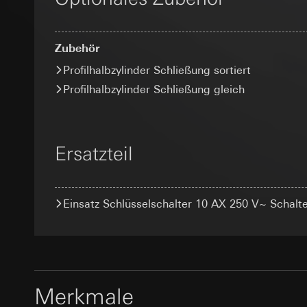
Folgeverarbeitun
Lebensdauer des C
und Vertriebsprozes
Abonnenten/Website
Empfänger:
_sda-server_
gestellt werden. D
interne Abteilun
Zubehör
zudem eine erhöhte
Google Ireland L
Datenverarbeitung
Kategorien person
Profilhalbzylinder Schließung sortiert
Informationen da
Kategorien person
Referrer, User Agen
https://business.
Profilhalbzylinder Schließung gleich
Rechtsgrundlage und
Übergabeparameter,
Empfänger:
Adresseingabe) übe
Drittlandübermittlu
Serverstandort Deu
interne Abteilun
Drittland: USA
Rechtsgrundlage und
ISE Individuell
Angemessenheits
Ersatzteil
bei
Einsatz des Dien
Gira Giersi
Drittlandübermittlu
Folgeverarbeitun
Lebensdauer des C
Lebensdauer des C
Empfänger:
Google Analy
Einsatz Schlüsselschalter 10 AX 250 V~ Schalte
interne Abteilun
supported_b
SC Networks G
Datenverarbeitung
Datenverarbeitung
die Herkunft der Be
Drittlandübermittlu
Kategorien person
Seiten- und Featur
Lebensdauer des C
Rechtsgrundlage und
Kategorien person
Empfänger:
interne
Adresse (anonymisie
Facebook Pi
Merkmale
Drittlandübermittlu
Rechtsgrundlage und
Lebensdauer des C