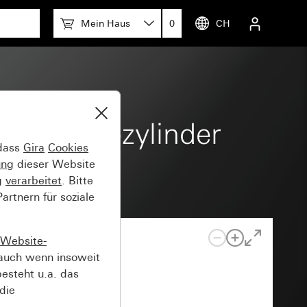
Mein Haus
0
CH
Profilhalbzylinder
 dass
Gira
Cookies
ung
dieser Website
g
verarbeitet
. Bitte
rtnern für soziale
Website-
auch wenn insoweit
esteht u.a. das
die