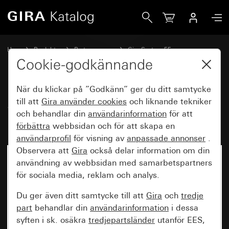
Gira System 3000 knappsats BT pilsymboler System 55
Hem
Produkter
Brytarprogram
Gira System 55
Koppla och trycka
Cookie-godkännande
När du klickar på ”Godkänn” ger du ditt samtycke
System 3000 knappsats BT
till att
Gira använder
cookies
och liknande tekniker
och behandlar din
användarinformation
för att
pilsymboler System 55
förbättra
webbsidan och för att skapa en
användarprofil
för visning av
anpassade annonser
.
Observera att
Gira
också delar information om din
användning av webbsidan med samarbetspartners
för sociala media, reklam och analys.
Du ger även ditt samtycke till att
Gira
och
tredje
part
behandlar din
användarinformation
i dessa
syften i sk. osäkra
tredjepartsländer
utanför EES,