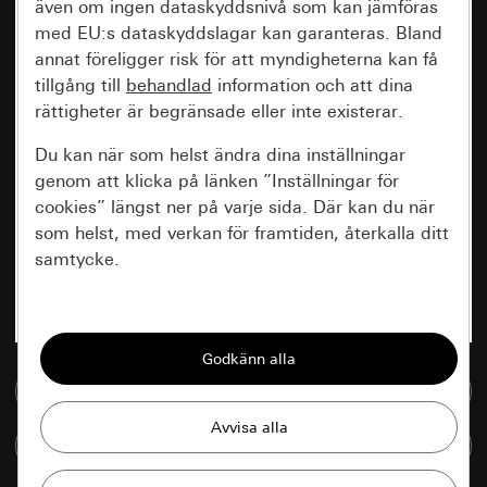
även om ingen dataskyddsnivå som kan jämföras
med EU:s dataskyddslagar kan garanteras. Bland
annat föreligger risk för att myndigheterna kan få
tillgång till
behandlad
information och att dina
rättigheter är begränsade eller inte existerar.
Du kan när som helst ändra dina inställningar
genom att klicka på länken ”Inställningar för
cookies” längst ner på varje sida. Där kan du när
som helst, med verkan för framtiden, återkalla ditt
samtycke.
Nödvändiga
Alla cookies som krävs för att kunna visa
sidan.
Till mediedatabasen
Gira Session
Förbättring av vår webbsida och
Jämföra artiklar
våra utbud
Databehandlingssyfte: