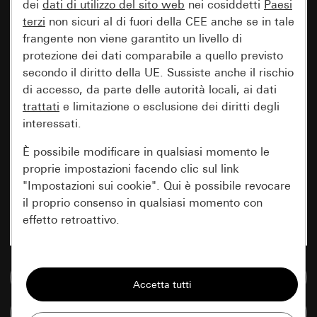
dei
dati di utilizzo del sito web
nei cosiddetti
Paesi
terzi
non sicuri al di fuori della CEE anche se in tale
frangente non viene garantito un livello di
protezione dei dati comparabile a quello previsto
secondo il diritto della UE. Sussiste anche il rischio
di accesso, da parte delle autorità locali, ai dati
trattati
e limitazione o esclusione dei diritti degli
interessati.
È possibile modificare in qualsiasi momento le
proprie impostazioni facendo clic sul link
"Impostazioni sui cookie". Qui è possibile revocare
il proprio consenso in qualsiasi momento con
effetto retroattivo.
Essenziali
Vai alla banca dati multimediale
Tutti i cookie necessari per poter mostrare la
pagina.
Confronta articoli