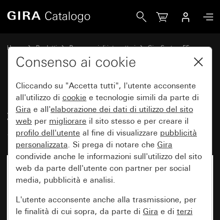
Gira Pannello di comando System 3000 BT simboli freccia 
Home
Prodotti
Programmi di interruttori
Gira System 55
Comando a interruttore e a pulsante
Consenso ai cookie
Cliccando su "Accetta tutti", l'utente acconsente
Pannello di comando System
all'utilizzo di
cookie
e tecnologie simili da parte di
Gira
e all'
elaborazione dei
dati di utilizzo del sito
3000 BT simboli freccia
web
per
migliorare
il sito stesso e per creare il
System 55
profilo dell'utente
al fine di visualizzare
pubblicità
personalizzata
. Si prega di notare che
Gira
condivide anche le informazioni sull'utilizzo del sito
web da parte dell'utente con partner per social
media, pubblicità e analisi.
L'utente acconsente anche alla trasmissione, per
le finalità di cui sopra, da parte di
Gira
e di
terzi