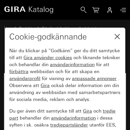
Gira Separationsrelä 2kanals norm
Hem
Produkter
Teknik och funktioner
Jalusistyrning
Cut-off relay
Cookie-godkännande
När du klickar på ”Godkänn” ger du ditt samtycke
Separationsrelä 2kanals norm
till att
Gira använder
cookies
och liknande tekniker
och behandlar din
användarinformation
för att
förbättra
webbsidan och för att skapa en
användarprofil
för visning av
anpassade annonser
.
Observera att
Gira
också delar information om din
användning av webbsidan med samarbetspartners
för sociala media, reklam och analys.
Du ger även ditt samtycke till att
Gira
och
tredje
part
behandlar din
användarinformation
i dessa
syften i sk. osäkra
tredjepartsländer
utanför EES,