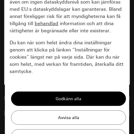
även om ingen dataskyddsnivå som kan jämföras
med EU:s dataskyddslagar kan garanteras. Bland
annat föreligger risk för att myndigheterna kan få
tillgång till
behandlad
information och att dina
rättigheter är begränsade eller inte existerar.
Du kan när som helst ändra dina inställningar
genom att klicka på länken ”Inställningar för
cookies” längst ner på varje sida. Där kan du när
som helst, med verkan för framtiden, återkalla ditt
samtycke.
Nödvändiga
Till mediedatabasen
Alla cookies som krävs för att kunna visa
sidan.
Jämföra artiklar
Gira Session
Förbättring av vår webbsida och
våra utbud
Databehandlingssyfte: