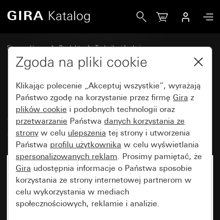
Gira Moduł nakładany czujnika ruchu System 3000, 1,10 m
Strona główna
Produkty
Technika i funkcje
System 3000 DALI, pozostała elektronika
System 3000 Gira
Zgoda na pliki cookie
Klikając polecenie „Akceptuj wszystkie”, wyrażają
Moduł nakładany czujnika ruchu
Państwo zgodę na korzystanie przez firmę
Gira
z
plików cookie
i podobnych technologii oraz
System 3000, 1,10 m Standard
przetwarzanie
Państwa
danych korzystania ze
System 55
strony
w celu
ulepszenia
tej strony i utworzenia
Państwa
profilu użytkownika
w celu wyświetlania
spersonalizowanych reklam
. Prosimy pamiętać, że
Gira
udostępnia informacje o Państwa sposobie
korzystania ze strony internetowej partnerom w
celu wykorzystania w mediach
społecznościowych, reklamie i analizie.