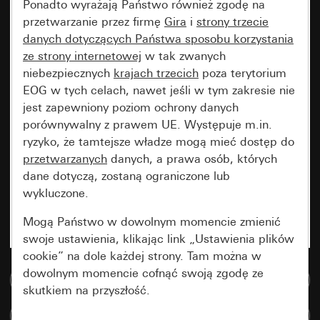
Ponadto wyrażają Państwo również zgodę na
przetwarzanie przez firmę
Gira
i
strony trzecie
danych dotyczących Państwa sposobu korzystania
ze strony internetowej
w tak zwanych
niebezpiecznych
krajach trzecich
poza terytorium
EOG w tych celach, nawet jeśli w tym zakresie nie
jest zapewniony poziom ochrony danych
porównywalny z prawem UE. Występuje m.in.
ryzyko, że tamtejsze władze mogą mieć dostęp do
przetwarzanych
danych, a prawa osób, których
dane dotyczą, zostaną ograniczone lub
wykluczone.
Mogą Państwo w dowolnym momencie zmienić
swoje ustawienia, klikając link „Ustawienia plików
cookie” na dole każdej strony. Tam można w
dowolnym momencie cofnąć swoją zgodę ze
Do bazy danych multimedialnych
skutkiem na przyszłość.
Porównaj artykuły