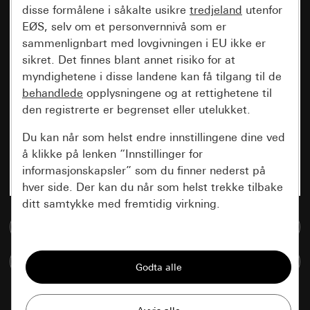
disse formålene i såkalte usikre
tredjeland
utenfor
EØS, selv om et personvernnivå som er
sammenlignbart med lovgivningen i EU ikke er
sikret. Det finnes blant annet risiko for at
myndighetene i disse landene kan få tilgang til de
behandlede
opplysningene og at rettighetene til
den registrerte er begrenset eller utelukket.
Du kan når som helst endre innstillingene dine ved
å klikke på lenken “Innstillinger for
informasjonskapsler” som du finner nederst på
hver side. Der kan du når som helst trekke tilbake
ditt samtykke med fremtidig virkning.
Til mediadatabase
Vesentlige
Sammenlign artikkel
Alle informasjonskapslene vi trenger for å
kunne vise deg siden.