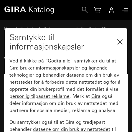
Gira Vippe med symbol Dør
Hjem
Produkter
Bryterprogrammer
Gira System 55
Kobling og trykking
Samtykke til
informasjonskapsler
Vippe med symbol Dør
Ved å klikke på “Godta alle” samtykker du til at
Gira
bruker informasjonskapsler
og lignende
teknologier og
behandler
dataene om din bruk av
nettstedet
for å
forbedre
dette nettstedet og for å
opprette din
brukerprofil
med det formålet å vise
personlig tilpasset reklame
. Merk at
Gira
også
deler informasjon om din bruk av nettstedet med
partnere for sosiale medier, reklame og analyse.
Du samtykker også til at
Gira
og
tredjepart
behandler
dataene om din bruk av nettstedet
til