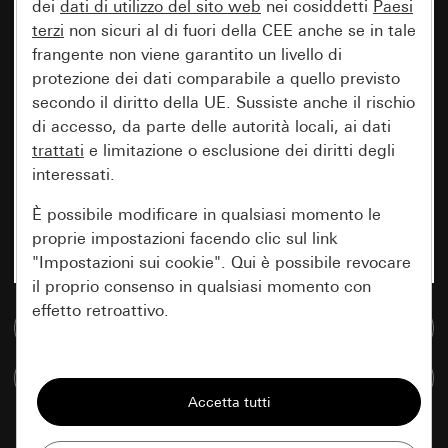
dei
dati di utilizzo del sito web
nei cosiddetti
Paesi
terzi
non sicuri al di fuori della CEE anche se in tale
frangente non viene garantito un livello di
protezione dei dati comparabile a quello previsto
secondo il diritto della UE. Sussiste anche il rischio
di accesso, da parte delle autorità locali, ai dati
trattati
e limitazione o esclusione dei diritti degli
interessati.
È possibile modificare in qualsiasi momento le
proprie impostazioni facendo clic sul link
"Impostazioni sui cookie". Qui è possibile revocare
il proprio consenso in qualsiasi momento con
effetto retroattivo.
Vai alla banca dati multimediale
Essenziali
Confronta articoli
Tutti i cookie necessari per poter mostrare la
pagina.