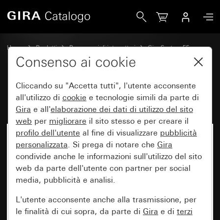
Gira Bilanciere con simbolo Porta
Home
Prodotti
Programmi di interruttori
Gira System 55
Comando a interruttore e a pulsante
Consenso ai cookie
Cliccando su "Accetta tutti", l'utente acconsente
Bilanciere con simbolo Porta
all'utilizzo di
cookie
e tecnologie simili da parte di
Gira
e all'
elaborazione dei
dati di utilizzo del sito
web
per
migliorare
il sito stesso e per creare il
profilo dell'utente
al fine di visualizzare
pubblicità
personalizzata
. Si prega di notare che
Gira
condivide anche le informazioni sull'utilizzo del sito
web da parte dell'utente con partner per social
media, pubblicità e analisi.
L'utente acconsente anche alla trasmissione, per
le finalità di cui sopra, da parte di
Gira
e di
terzi