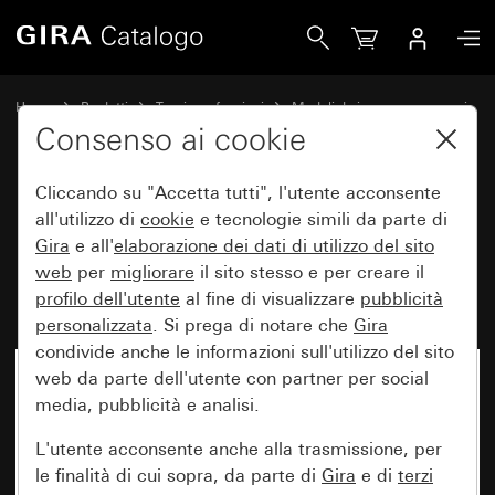
Gira Modulo interruttore a pulsante 10 AX 250 V~deviatore 
Home
Prodotti
Tecnica e funzioni
Moduli da incasso, accessori
Interruttore a pulsante
Consenso ai cookie
Cliccando su "Accetta tutti", l'utente acconsente
Modulo interruttore a pulsante
all'utilizzo di
cookie
e tecnologie simili da parte di
Gira
e all'
elaborazione dei
dati di utilizzo del sito
10 AX 250 V~deviatore
web
per
migliorare
il sito stesso e per creare il
universale
profilo dell'utente
al fine di visualizzare
pubblicità
personalizzata
. Si prega di notare che
Gira
condivide anche le informazioni sull'utilizzo del sito
web da parte dell'utente con partner per social
media, pubblicità e analisi.
L'utente acconsente anche alla trasmissione, per
le finalità di cui sopra, da parte di
Gira
e di
terzi