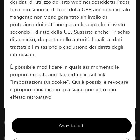
dei
dati di utilizzo del sito web
nei cosiddetti
Paesi
terzi
non sicuri al di fuori della CEE anche se in tale
frangente non viene garantito un livello di
protezione dei dati comparabile a quello previsto
secondo il diritto della UE. Sussiste anche il rischio
di accesso, da parte delle autorità locali, ai dati
trattati
e limitazione o esclusione dei diritti degli
interessati.
È possibile modificare in qualsiasi momento le
proprie impostazioni facendo clic sul link
"Impostazioni sui cookie". Qui è possibile revocare
il proprio consenso in qualsiasi momento con
effetto retroattivo.
Essenziali
Vai alla banca dati multimediale
Tutti i cookie necessari per poter mostrare la
pagina.
Confronta articoli