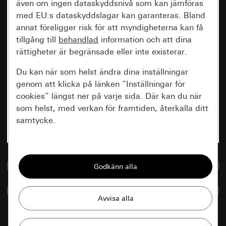
även om ingen dataskyddsnivå som kan jämföras
med EU:s dataskyddslagar kan garanteras. Bland
annat föreligger risk för att myndigheterna kan få
tillgång till
behandlad
information och att dina
rättigheter är begränsade eller inte existerar.
Du kan när som helst ändra dina inställningar
genom att klicka på länken ”Inställningar för
cookies” längst ner på varje sida. Där kan du när
som helst, med verkan för framtiden, återkalla ditt
samtycke.
Nödvändiga
Till mediedatabasen
Alla cookies som krävs för att kunna visa
sidan.
Jämföra artiklar
Gira Session
Förbättring av vår webbsida och
våra utbud
Databehandlingssyfte: