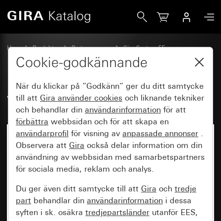
Gira Vippa med symbol Dörr
Hem
Produkter
Brytarprogram
Gira System 55
Koppla och trycka
Cookie-godkännande
När du klickar på ”Godkänn” ger du ditt samtycke
Vippa med symbol Dörr
till att
Gira använder
cookies
och liknande tekniker
och behandlar din
användarinformation
för att
förbättra
webbsidan och för att skapa en
användarprofil
för visning av
anpassade annonser
.
Observera att
Gira
också delar information om din
användning av webbsidan med samarbetspartners
för sociala media, reklam och analys.
Du ger även ditt samtycke till att
Gira
och
tredje
part
behandlar din
användarinformation
i dessa
syften i sk. osäkra
tredjepartsländer
utanför EES,