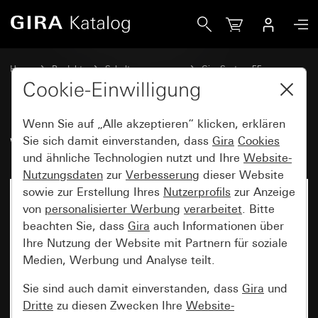
Gira Wippe mit Symbol Tür
Home
Produkte
Schalterprogramme
Gira System 55
Schalten und Tasten
Cookie-Einwilligung
Wenn Sie auf „Alle akzeptieren“ klicken, erklären
Wippe mit Symbol Tür
Sie sich damit einverstanden, dass
Gira
Cookies
und ähnliche Technologien nutzt und Ihre
Website-
Nutzungsdaten
zur
Verbesserung
dieser Website
sowie zur Erstellung Ihres
Nutzerprofils
zur Anzeige
von
personalisierter Werbung
verarbeitet
. Bitte
beachten Sie, dass
Gira
auch Informationen über
Ihre Nutzung der Website mit Partnern für soziale
Medien, Werbung und Analyse teilt.
Sie sind auch damit einverstanden, dass
Gira
und
Dritte
zu diesen Zwecken Ihre
Website-