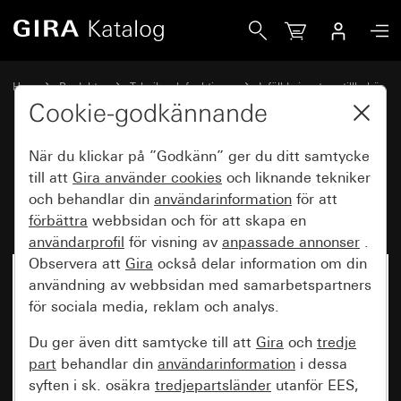
Gira Insats vippbrytare 10 AX 250 V~ kryssbrytare
Hem
Produkter
Teknik och funktioner
Infällda insatser, tillbehör
Vippbrytare
Cookie-godkännande
När du klickar på ”Godkänn” ger du ditt samtycke
Insats vippbrytare 10 AX 250 V~
till att
Gira använder
cookies
och liknande tekniker
och behandlar din
användarinformation
för att
kryssbrytare
förbättra
webbsidan och för att skapa en
användarprofil
för visning av
anpassade annonser
.
Observera att
Gira
också delar information om din
användning av webbsidan med samarbetspartners
för sociala media, reklam och analys.
Du ger även ditt samtycke till att
Gira
och
tredje
part
behandlar din
användarinformation
i dessa
syften i sk. osäkra
tredjepartsländer
utanför EES,