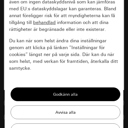
även om ingen dataskyddsnivå som kan jämföras
med EU:s dataskyddslagar kan garanteras. Bland
annat föreligger risk för att myndigheterna kan få
tillgång till
behandlad
information och att dina
rättigheter är begränsade eller inte existerar.
Du kan när som helst ändra dina inställningar
genom att klicka på länken ”Inställningar för
cookies” längst ner på varje sida. Där kan du när
som helst, med verkan för framtiden, återkalla ditt
samtycke.
Nödvändiga
Alla cookies som krävs för att kunna visa
sidan.
Till mediedatabasen
Gira Session
Förbättring av vår webbsida och
Jämföra artiklar
våra utbud
Databehandlingssyfte: