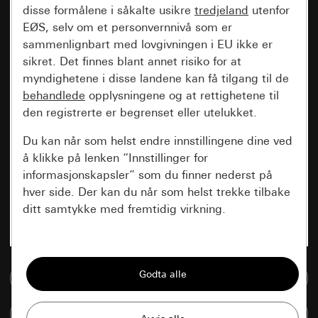
disse formålene i såkalte usikre
tredjeland
utenfor
EØS, selv om et personvernnivå som er
sammenlignbart med lovgivningen i EU ikke er
sikret. Det finnes blant annet risiko for at
myndighetene i disse landene kan få tilgang til de
behandlede
opplysningene og at rettighetene til
den registrerte er begrenset eller utelukket.
Du kan når som helst endre innstillingene dine ved
å klikke på lenken “Innstillinger for
informasjonskapsler” som du finner nederst på
hver side. Der kan du når som helst trekke tilbake
ditt samtykke med fremtidig virkning.
Vesentlige
Alle informasjonskapslene vi trenger for å
Til mediadatabase
kunne vise deg siden.
Sammenlign artikkel