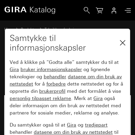
Gira Innsats vippebryter 16 AX 250 V~ universal-utkoblings
Hjem
Produkter
Teknikk og funksjoner
Innfelte innsatser, tilbehør
Vippebryter
Samtykke til
informasjonskapsler
Innsats vippebryter
Ved å klikke på “Godta alle” samtykker du til at
16 AX 250 V~ universal-
Gira
bruker informasjonskapsler
og lignende
teknologier og
behandler
dataene om din bruk av
utkoblingsvendebryter
nettstedet
for å
forbedre
dette nettstedet og for å
opprette din
brukerprofil
med det formålet å vise
personlig tilpasset reklame
. Merk at
Gira
også
deler informasjon om din bruk av nettstedet med
partnere for sosiale medier, reklame og analyse.
Du samtykker også til at
Gira
og
tredjepart
behandler
dataene om din bruk av nettstedet
til