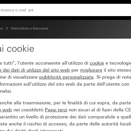
e universale
ori
Interruttore a bilanciere
i cookie
a bilanciere 16 AX 250 
tutti", l'utente acconsente all'utilizzo di
cookie
e tecnologie
e dei
dati di utilizzo del sito web
per
migliorare
il sito stesso
ine di visualizzare
pubblicità personalizzata
. Si prega di no
ormazioni sull'utilizzo del sito web da parte dell'utente con
alisi.
nche alla trasmissione, per le finalità di cui sopra, da part
to web
nei cosiddetti
Paesi terzi
non sicuri al di fuori della C
arantito un livello di protezione dei dati comparabile a quel
iste anche il rischio di accesso, da parte delle autorità locali
e dei diritti degli interessati.