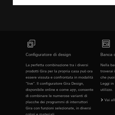
Testo di rich
Categorie di dati pe
visitatore, movi
Base giuridica e int
Sito del cliente
Utilizzo del serv
visitatore, movim
Avvisi
telecomunicazion
indirizzo Intern
Trattamento succe
Base giuridica e int
Destinatari:
Utilizzo del serv
Collegabile anche illuminabile.
Reparti interni,
telecomunicazion
LinkedIn Irelan
Trattamento succe
Trasferimento verso
Destinatari:
Vimeo,
Configuratore di design
Banca d
quanto riguarda la t
Trasferimento verso
Panoramica d
rispettiva Informati
Paese terzo: US
La perfetta combinazione tra i diversi
Nella ba
Durata dei cookie:
a LED
Decisione di ade
prodotti Gira per la propria casa può ora
troverai
richiedere in bas
essere vissuta e confrontata in modalità
che puoi
Google Ads (
Durata dei cookie:
"live". Il configuratore Gira Design,
Leggi in
Panoramica degli o
Finalità del trattam
disponibile online e come app, consente
utilizzo.
generazione di inte
campagne. Google Ads
Hotjar
di combinare le numerose varianti di
social media, risult
Vai al
placche dei programmi di interruttori
Finalità del trattam
pubblicitarie.
Gira con funzioni selezionate, in diversi
selezionate. Questo
Categorie di dati pe
cliccano, quanto sc
colori e materiali.