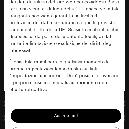
dei
dati di utilizzo del sito web
nei cosiddetti
Paesi
terzi
non sicuri al di fuori della CEE anche se in tale
frangente non viene garantito un livello di
protezione dei dati comparabile a quello previsto
secondo il diritto della UE. Sussiste anche il rischio
di accesso, da parte delle autorità locali, ai dati
trattati
e limitazione o esclusione dei diritti degli
interessati.
È possibile modificare in qualsiasi momento le
proprie impostazioni facendo clic sul link
"Impostazioni sui cookie". Qui è possibile revocare
il proprio consenso in qualsiasi momento con
effetto retroattivo.
Vai alla banca dati multimediale
Essenziali
Tutti i cookie necessari per poter mostrare la
Confronta articoli
pagina.