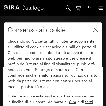
Gira Bilanciere con campo per targhetta grande
Home
Prodotti
Programmi di interruttori
Gira System 55
Comando a interruttore e a pulsante
Consenso ai cookie
Cliccando su "Accetta tutti", l'utente acconsente
Bilanciere con campo per
all'utilizzo di
cookie
e tecnologie simili da parte di
Gira
e all'
elaborazione dei
dati di utilizzo del sito
targhetta grande
web
per
migliorare
il sito stesso e per creare il
profilo dell'utente
al fine di visualizzare
pubblicità
personalizzata
. Si prega di notare che
Gira
condivide anche le informazioni sull'utilizzo del sito
web da parte dell'utente con partner per social
media, pubblicità e analisi.
L'utente acconsente anche alla trasmissione, per
le finalità di cui sopra, da parte di
Gira
e di
terzi