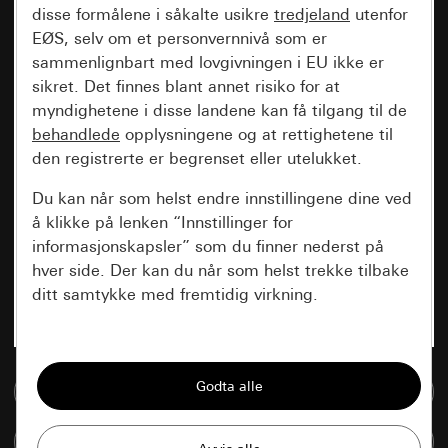
disse formålene i såkalte usikre
tredjeland
utenfor
EØS, selv om et personvernnivå som er
sammenlignbart med lovgivningen i EU ikke er
sikret. Det finnes blant annet risiko for at
myndighetene i disse landene kan få tilgang til de
behandlede
opplysningene og at rettighetene til
den registrerte er begrenset eller utelukket.
Du kan når som helst endre innstillingene dine ved
å klikke på lenken “Innstillinger for
informasjonskapsler” som du finner nederst på
hver side. Der kan du når som helst trekke tilbake
ditt samtykke med fremtidig virkning.
Vesentlige
Alle informasjonskapslene vi trenger for å
Til mediadatabase
kunne vise deg siden.
Sammenlign artikkel