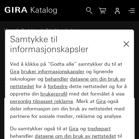
Gira Innsats vippebryter 10 AX 250 V~ utkoblingsbryter 2-p
Hjem
Produkter
Teknikk og funksjoner
Innfelte innsatser, tilbehør
Vippebryter
Samtykke til
informasjonskapsler
Innsats vippebryter
Ved å klikke på “Godta alle” samtykker du til at
10 AX 250 V~ utkoblingsbryter
Gira
bruker informasjonskapsler
og lignende
teknologier og
behandler
dataene om din bruk av
2-polet
nettstedet
for å
forbedre
dette nettstedet og for å
opprette din
brukerprofil
med det formålet å vise
personlig tilpasset reklame
. Merk at
Gira
også
deler informasjon om din bruk av nettstedet med
partnere for sosiale medier, reklame og analyse.
Du samtykker også til at
Gira
og
tredjepart
behandler
dataene om din bruk av nettstedet
til