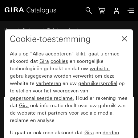
Gira Basiselement wipschakelaar 10 AX 250 V~ uitschakela
Home
Producten
Techniek en functies
Inbouwbasiselementen, toebehoren
Wipschakelaar
Cookie-toestemming
Als u op “Alles accepteren” klikt, gaat u ermee
Basiselement wipschakelaar
akkoord dat
Gira
cookies
en soortgelijke
technologieën gebruikt en dat uw
website-
10 AX 250 V~ uitschakelaar 2-
gebruiksgegevens
worden verwerkt om deze
polig
website te
verbeteren
en uw
gebruikersprofiel
op
te stellen voor het weergeven van
gepersonaliseerde reclame.
Houd er rekening mee
dat
Gira
ook informatie deelt over uw gebruik van
de website met partners voor sociale media,
reclame en analyse.
U gaat er ook mee akkoord dat
Gira
en
derden