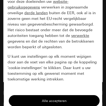
voor deze doeleinden uw
website-
gebruiksgegevens
verwerken in zogenaamde
onveilige
derde landen
buiten de EER, ook al is in
zoverre geen met het EU-recht vergelijkbaar
niveau van gegevensbescherming gewaarborgd.
Het risico bestaat onder meer dat de bevoegde
autoriteiten toegang hebben tot de
verwerkte
gegevens en dat de rechten van de betrokkenen
worden beperkt of uitgesloten.
U kunt uw instellingen op elk moment wijzigen
door aan de voet van elke pagina op de koppeling
'cookie-instellingen' te klikken. Daar kunt u uw
toestemming op elk gewenst moment met
toekomstige werking intrekken.
Essentieel
Naar de mediadatabase
Alle cookies die wij nodig hebben om de
Artikelen verglijken
pagina te kunnen weergeven.