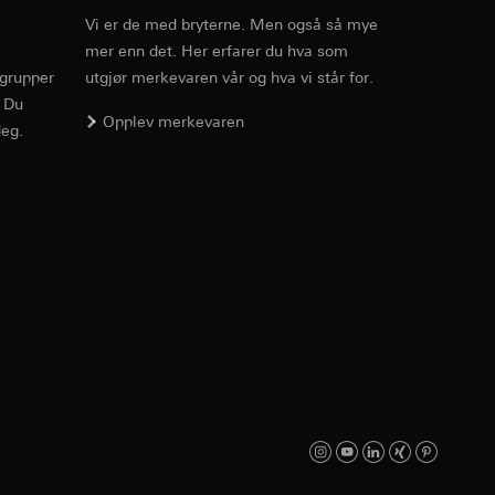
v effekten av
Vi er de med bryterne. Men også så mye
58 x 58 x 45 mm
ato og klokkeslett
mer enn det. Her erfarer du hva som
mmunikasjon og
Art.nr. 2169 00
rgrupper
utgjør merkevaren vår og hva vi står for.
. Du
ernforordningen
PDF
, 173.39 KB
Opplev merkevaren
mmunikasjon og
eg.
ernforordningen
Nedlasting
suler, kopi kan
Art.nr. 2169 00
suler, kopi kan
av a i
av a i
PDF
, 401.57 KB
Nedlasting