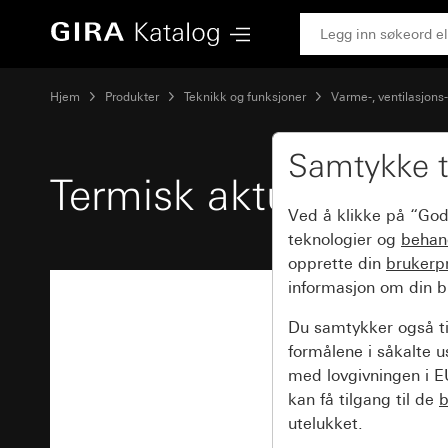
Gira Termisk aktuator 230 V~
Hjem
Produkter
Teknikk og funksjoner
Varme-, ventilasjons
Samtykke t
Termisk aktuator 23
Ved å klikke på “God
teknologier og
behan
opprette din
brukerpr
informasjon om din b
Du samtykker også ti
formålene i såkalte u
med lovgivningen i EU
kan få tilgang til de
b
utelukket.