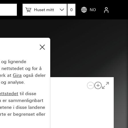
Huset mitt
0
NO
og lignende
 nettstedet og for å
erk at
Gira
også deler
 og analyse.
ettstedet
til disse
m er sammenlignbart
hetene i disse landene
rte er begrenset eller