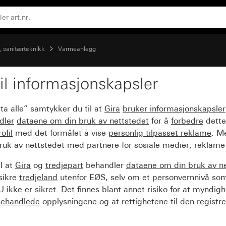
-, sanitærteknikk
Varmeanlegg
il informasjonskapsler
0 V~
ta alle” samtykker du til at
Gira
bruker informasjonskapsler
dler
dataene om din bruk av nettstedet
for å
forbedre
dette
ofil
med det formålet å vise
personlig tilpasset reklame
. M
ruk av nettstedet med partnere for sosiale medier, reklame
l at
Gira
og
tredjepart
behandler
dataene om din bruk av n
sikre
tredjeland
utenfor EØS, selv om et personvernnivå so
 ikke er sikret. Det finnes blant annet risiko for at myndig
ehandlede
opplysningene og at rettighetene til den registre