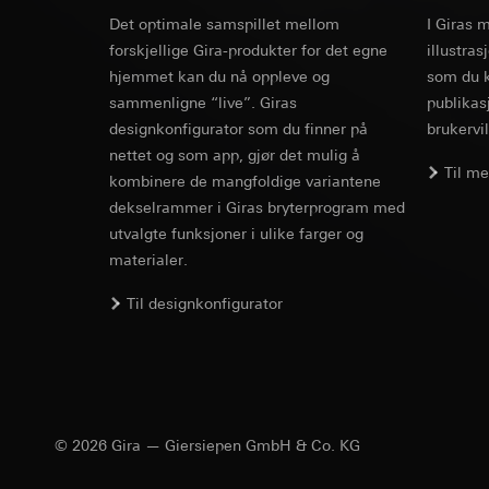
Formål med behandl
Kategorier for pers
Artikkel 6, avsni
Det optimale samspillet mellom
kampanjer
I Giras 
Rettslig grunnlag og
Forsvar av beret
Thermal ser
Kategorier for pers
forskjellige Gira-produkter for det egne
illustra
Bruk av tjeneste
Mottaker:
Interne 
for besøket, enhets
hjemmet kan du nå oppleve og
som du k
telemedier)
Overføring til tredj
Rettslig grunnlag og
sammenligne “live”. Giras
publikas
Senere behandlin
EC Declaration of
Informasjonskapsel
Bruk av tjeneste
designkonfigurator som du finner på
brukervil
Mottaker:
Leveransens innhold
telemedier)
nettet og som app, gjør det mulig å
Interne avdeling
Senere behandlin
Til m
kombinere de mangfoldige variantene
Google Ireland L
Mottaker:
dekselrammer i Giras bryterprogram med
Ventiladapter VA 80 for følgende hjørneventiler
For informasjon
Interne avdeling
utvalgte funksjoner i ulike farger og
https://business.
MNG (fra 1998), Oventrop M30x1,5 (fra 1997),
Pinterest, Inc. (
materialer.
Onda, Schlösser (fra 1993), Comap M30x1,5, To
Overføring til tredj
Overføring til tredj
1999), IVAR, Strawa (ny holder fra 2003), Taco (
Tredjeland: USA
Thermischer 
Til designkonfigurator
Tredjeland: USA
2005), Emmeti, Caleffi-fordelere serie 670, Bian
Avgjørelse om ti
Avgjørelse om ti
bestilles ved hen
hjørneventil DN 10.
bestilles ved hen
personvernforor
Montageanleitung
personvernforor
Informasjonskapsel
Informasjonskapsel
Vimeo
© 2026 Gira — Giersiepen GmbH & Co. KG
LinkedIn Ins
Formål med behandl