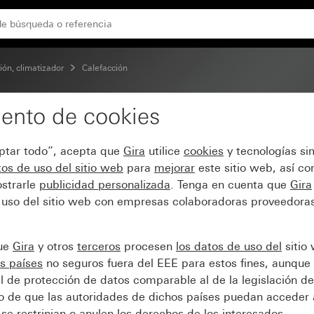
ión, climatizador
Calefacción
ento de cookies
gulación térmico de 23
eptar todo”, acepta que
Gira
utilice
cookies
y tecnologías si
os de uso del sitio web
para
mejorar
este sitio web, así c
strarle
publicidad personalizada
. Tenga en cuenta que
Gira
 uso del sitio web con empresas colaboradoras proveedoras
que
Gira
y otros
terceros
procesen
los datos de uso del
sitio
s países
no seguros fuera del EEE para estos fines, aunque 
l de protección de datos comparable al de la legislación de
sgo de que las autoridades de dichos países puedan acceder 
se restrinjan o anulen los derechos de los interesados.