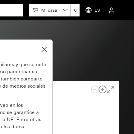
Mi casa
0
ES
0 V~
milares y que someta
omo para crear su
también comparte
 de medios sociales,
 web en los
no se garantice a
 la UE. Entre otras
a los datos