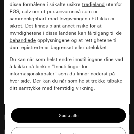
disse formålene i såkalte usikre
tredjeland
utenfor
EØS, selv om et personvernnivå som er
sammenlignbart med lovgivningen i EU ikke er
sikret. Det finnes blant annet risiko for at
myndighetene i disse landene kan få tilgang til de
behandlede
opplysningene og at rettighetene til
den registrerte er begrenset eller utelukket.
Du kan når som helst endre innstillingene dine ved
å klikke på lenken “Innstillinger for
informasjonskapsler” som du finner nederst på
hver side. Der kan du når som helst trekke tilbake
ditt samtykke med fremtidig virkning.
Vesentlige
Alle informasjonskapslene vi trenger for å
Til mediadatabase
kunne vise deg siden.
Sammenlign artikkel