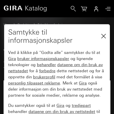
Gira Ventiladapter for termiske aktuatorer 24 V / 230 V Ad
Hjem
Produkter
Teknikk og funksjoner
Varme-, ventilasjons-, sanitærteknikk
Tilbehør
Samtykke til
informasjonskapsler
Ventiladapter for termiske
Ved å klikke på “Godta alle” samtykker du til at
aktuatorer 24 V / 230 V Adapter
Gira
bruker informasjonskapsler
og lignende
teknologier og
behandler
dataene om din bruk av
for Dumser, Vescal, Simplex
nettstedet
for å
forbedre
dette nettstedet og for å
opprette din
brukerprofil
med det formålet å vise
personlig tilpasset reklame
. Merk at
Gira
også
deler informasjon om din bruk av nettstedet med
partnere for sosiale medier, reklame og analyse.
Du samtykker også til at
Gira
og
tredjepart
behandler
dataene om din bruk av nettstedet
til