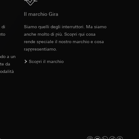
Download
 delle mansioni
e ora della visita,
 delle
Il marchio Gira
 di
Siamo quelli degli interruttori. Ma siamo
 delle
nto
anche molto di più. Scopri qui cosa
sioni
rende speciale il nostro marchio e cosa
rappresentiamo.
ndo a un
sioni
Scopri il marchio
te da
odalità
andard, copia da
andard, copia da
a GDPR
a GDPR
ioni per l'attivazione
 da parte del