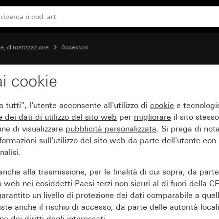
Adattatore per Dumser, Vescal, Simplex
e, climatizzazione
Accessori
i cookie
r attuatori termici 24 V
tutti", l'utente acconsente all'utilizzo di
cookie
e tecnologie
 Simplex
e dei
dati di utilizzo del sito web
per
migliorare
il sito stesso
ine di visualizzare
pubblicità personalizzata
. Si prega di no
ormazioni sull'utilizzo del sito web da parte dell'utente con
alisi.
nche alla trasmissione, per le finalità di cui sopra, da part
to web
nei cosiddetti
Paesi terzi
non sicuri al di fuori della C
arantito un livello di protezione dei dati comparabile a quel
iste anche il rischio di accesso, da parte delle autorità locali
e dei diritti degli interessati.