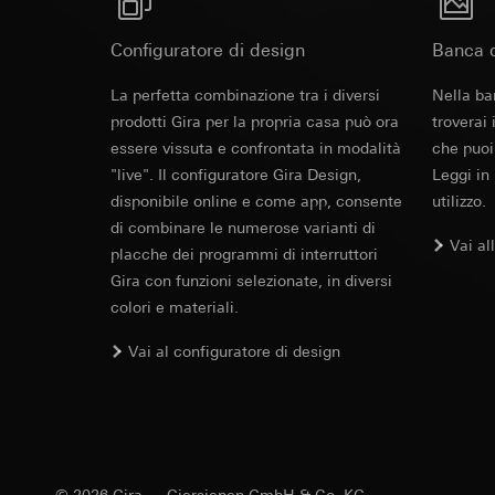
campagne
Base giuridica e int
Destinatari:
Reparti
Categorie di dati pe
Utilizzo del serv
Configuratore di design
Trasferimento verso
Banca d
informazioni sull'ap
telecomunicazion
Durata dei cookie:
Base giuridica e int
Trattamento succe
La perfetta combinazione tra i diversi
Nella ba
Utilizzo del serv
Destinatari:
prodotti Gira per la propria casa può ora
troverai
telecomunicazion
Reparti interni,
essere vissuta e confrontata in modalità
Trattamento succe
che puoi
Google Ireland L
"live". Il configuratore Gira Design,
Leggi in
Destinatari:
Per informazioni 
disponibile online e come app, consente
utilizzo.
Reparti interni,
https://business.
di combinare le numerose varianti di
Pinterest, Inc. (
Vai al
Trasferimento verso
placche dei programmi di interruttori
Trasferimento verso
Paese terzo: US
Gira con funzioni selezionate, in diversi
Paese terzo: US
Decisione di ade
colori e materiali.
Decisione di ade
richiedere in bas
richiedere in bas
Vai al configuratore di design
Durata dei cookie:
Durata dei cookie:
Vimeo
LinkedIn Ins
Finalità del trattam
Finalità del trattam
Categorie di dati pe
di inserzioni pubbli
Sito del cliente 