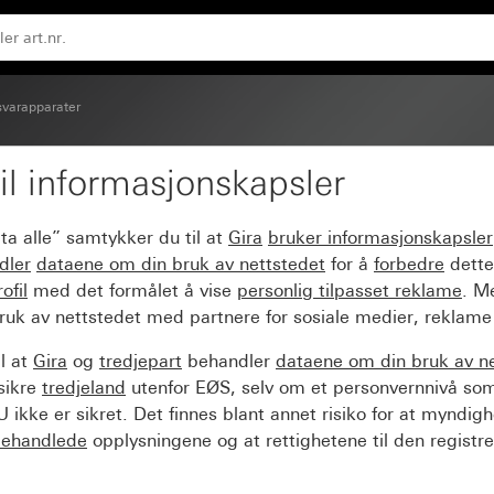
svarapparater
il informasjonskapsler
ta alle” samtykker du til at
Gira
bruker informasjonskapsler
dler
dataene om din bruk av nettstedet
for å
forbedre
dette
ofil
med det formålet å vise
personlig tilpasset reklame
. M
ruk av nettstedet med partnere for sosiale medier, reklame
l at
Gira
og
tredjepart
behandler
dataene om din bruk av n
sikre
tredjeland
utenfor EØS, selv om et personvernnivå so
 ikke er sikret. Det finnes blant annet risiko for at myndig
ehandlede
opplysningene og at rettighetene til den registre