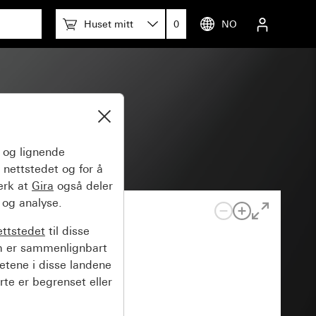
Huset mitt
0
NO
og lignende
 nettstedet og for å
erk at
Gira
også deler
 og analyse.
ettstedet
til disse
m er sammenlignbart
hetene i disse landene
rte er begrenset eller