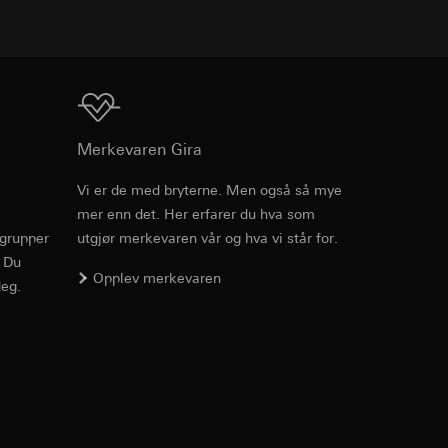
v effekten av
4 W
ato og klokkeslett
mmunikasjon og
ernforordningen
mmunikasjon og
RJ45
Nedlasting
Merkevaren Gira
ernforordningen
Innstikksklemme, 5-tråds
Vi er de med bryterne. Men også så mye
ledningssett
mer enn det. Her erfarer du hva som
Art.nr. 2087 05

rgrupper
utgjør merkevaren vår og hva vi står for.
2087 12

Stikklemme 2-polet
2066 05

. Du
Opplev merkevaren
2066 12
eg.
suler, kopi kan
suler, kopi kan
av a i
PDF
, 964.38 KB
av a i
17,78 cm (= 7″)
Nedlasting
16,7 M
800 x 1280 px., 216 ppi