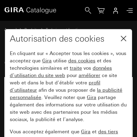
Gira Gira G1 avec WLAN
Accueil
Produits
Technique et fonctions
Communication de porte
Stations d'appartement Gira
Autorisation des cookies
En cliquant sur « Accepter tous les cookies », vous
Gira G1 avec WLAN
acceptez que
Gira
utilise
des cookies
et des
technologies similaires et
traite
vos
données
d’utilisation du site web
pour
améliorer
ce site
web et dans le but d’établir votre
profil
d’utilisateur
afin de vous proposer de
la publicité
personnalisée
. Veuillez noter que
Gira
partage
également des informations sur votre utilisation du
site web avec des partenaires pour les médias
sociaux, la publicité et l’analyse.
Vous acceptez également que
Gira
et
des tiers