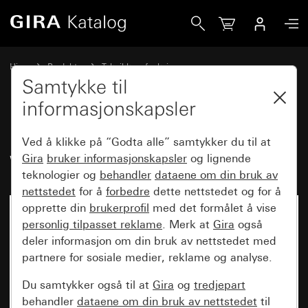
Gira DALI potensiometer Tunable White
Hjem
Produkter
Teknikk og funksjoner
System 3000 DALI, øvrig elektronikk
DALI, annen elektronikk
Samtykke til
informasjonskapsler
DALI potensiometer Tunable
Ved å klikke på “Godta alle” samtykker du til at
White
Gira
bruker informasjonskapsler
og lignende
teknologier og
behandler
dataene om din bruk av
nettstedet
for å
forbedre
dette nettstedet og for å
opprette din
brukerprofil
med det formålet å vise
Ikke lenger tilgjengelig
personlig tilpasset reklame
. Merk at
Gira
også
deler informasjon om din bruk av nettstedet med
partnere for sosiale medier, reklame og analyse.
Du samtykker også til at
Gira
og
tredjepart
behandler
dataene om din bruk av nettstedet
til