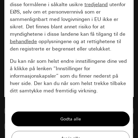
disse formålene i såkalte usikre
tredjeland
utenfor
EØS, selv om et personvernnivå som er
sammenlignbart med lovgivningen i EU ikke er
sikret. Det finnes blant annet risiko for at
myndighetene i disse landene kan få tilgang til de
behandlede
opplysningene og at rettighetene til
den registrerte er begrenset eller utelukket.
Du kan når som helst endre innstillingene dine ved
å klikke på lenken “Innstillinger for
informasjonskapsler” som du finner nederst på
hver side. Der kan du når som helst trekke tilbake
ditt samtykke med fremtidig virkning.
Vesentlige
Til mediadatabase
Alle informasjonskapslene vi trenger for å
kunne vise deg siden.
Sammenlign artikkel