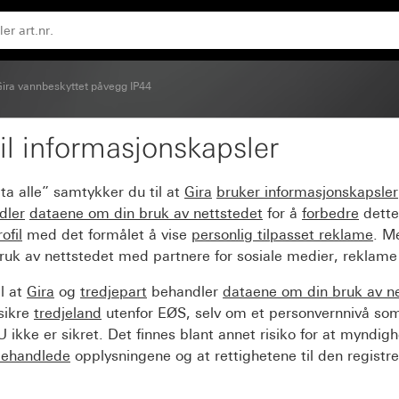
d tekstfelt Gruppetrykknapp el. -bryter
ira vannbeskyttet påvegg IP44
il informasjonskapsler
. -bryter, 1-polet 10 A
ta alle” samtykker du til at
Gira
bruker informasjonskapsler
-bryter
dler
dataene om din bruk av nettstedet
for å
forbedre
dette
ofil
med det formålet å vise
personlig tilpasset reklame
. M
ruk av nettstedet med partnere for sosiale medier, reklame
l at
Gira
og
tredjepart
behandler
dataene om din bruk av n
sikre
tredjeland
utenfor EØS, selv om et personvernnivå so
 ikke er sikret. Det finnes blant annet risiko for at myndig
ehandlede
opplysningene og at rettighetene til den registre