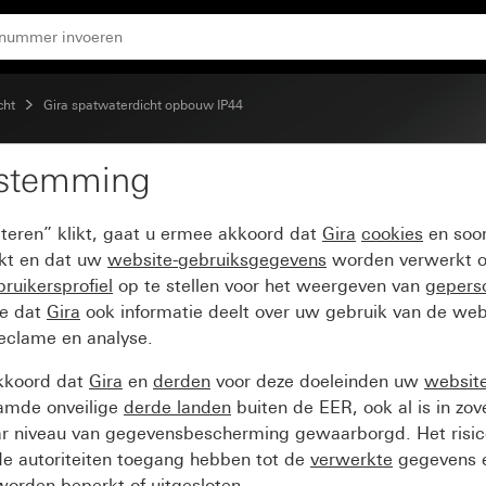
50 V~ met tekstkader Groependrukcontact resp. -schakelaar
cht
Gira spatwaterdicht opbouw IP44
estemming
resp. -schakelaar 1-pol
pteren” klikt, gaat u ermee akkoord dat
Gira
cookies
en soor
ukcontact resp. -schak
ikt en dat uw
website-gebruiksgegevens
worden verwerkt o
ruikersprofiel
op te stellen voor het weergeven van
gepers
ee dat
Gira
ook informatie deelt over uw gebruik van de web
reclame en analyse.
kkoord dat
Gira
en
derden
voor deze doeleinden uw
websit
amde onveilige
derde landen
buiten de EER, ook al is in zo
ar niveau van gegevensbescherming gewaarborgd. Het risic
e autoriteiten toegang hebben tot de
verwerkte
gegevens e
orden beperkt of uitgesloten.