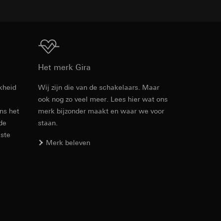
n taken
Download
Het merk Gira
kheid
Wij zijn die van de schakelaars. Maar
opie aan te vragen
ook nog zo veel meer. Lees hier wat ons
Artikelnr. 015430
opie aan te vragen
ens het
merk bijzonder maakt en waar we voor
 de
staan.
RFA
, 1.43 MB
este
Merk beleven
deze informatie
Download
)
ebsitebezoeker op
errer-URL en
sitebezoeker op de
reffende website,
Artikelnr. 015430