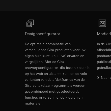
Blanco tekstlabel is bijgeleverd.
Rechtsgrondslag en
Ontvanger:
Interne
Ontvanger:
Gebruik van de d
Overdracht aan der
Interne afdeling
Latere verwerkin
Levensduur van de 
Google Ireland L
Ontvanger:
Voor informatie
Interne afdeling
https://business.
Pinterest, Inc. (V
Designconfigurator
Mediad
Overdracht aan der
Overdracht aan der
Derde land: VS
De optimale combinatie van
In de Gi
Derde land: VS
Revit Besta
Passendheidsbesl
verschillende Gira-producten voor uw
afbeeldi
Passendheidsbesl
via contactgegev
eigen huis kunt u nu ‘live’ ervaren en
producte
via contactgegev
Levensduur van de 
vergelijken. Met de Gira-
publicat
Levensduur van de 
ontwerpconfigurator, die beschikbaar is
gebruik
Vimeo
op het web en als app, kunnen de vele
LinkedIn Ins
Naar 
varianten van de afdekframes van de
Gegevensverwerkin
Gegevensverwerkin
Gira-schakelaarprogramma's worden
Categorieën van p
voor het schakelen 
Website voor par
gecombineerd met geselecteerde
Categorieën van p
de website, mui
functies in verschillende kleuren en
tijdstempel
Website voor zak
materialen.
Rechtsgrondslag en
IFC Bestand
website, muisbew
Gebruik van de d